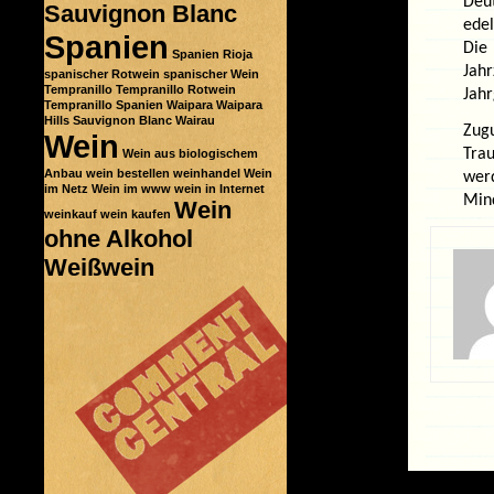
Deu
Sauvignon Blanc
edel
Spanien
Die
Spanien Rioja
Jahr
spanischer Rotwein
spanischer Wein
Tempranillo
Tempranillo Rotwein
Jah
Tempranillo Spanien
Waipara
Waipara
Hills Sauvignon Blanc
Wairau
Zug
Wein
Tra
Wein aus biologischem
Anbau
wein bestellen
weinhandel
Wein
wer
im Netz
Wein im www
wein in Internet
Mind
Wein
weinkauf
wein kaufen
ohne Alkohol
Weißwein