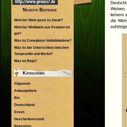
Deutschl
Weinen. 
Neueste Beiträge
keinem a
Welcher Wein passt zu Steak?
die Wein
aufsteig
Welcher Weißwein aus Kroatien ist
gut?
Was ist Conegliano Valdobbiadene?
Was ist der Unterschied zwischen
Tempranillo und Merlot?
Was ist Rioja?
Kategorien
Allgemein
Anbaugebiete
Bio
Deutschland
Essen
Geschenkversand
Rebsorten