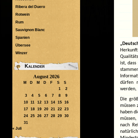
Ribera del Duero
Rotwein
Rum
Sauvignon Blanc
Spanien
„Deutsc
Übersee
Herkunf
Winzer
Qualität
ist, das
Kalender
stamme
Informat
August 2026
dürfen 
M
D
M
D
F
S
S
werden, 
1
2
3
4
5
6
7
8
9
Die grö
10
11
12
13
14
15
16
müssen 
17
18
19
20
21
22
23
haben di
24
25
26
27
28
29
30
müssen, 
31
nach Re
« Juli
natürli
Mindest