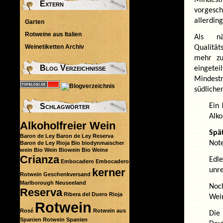
Extern
vorgesch
allerdin
Garten
Rotweine aus Italien
Als n
Weinetiketten Archiv
Qualität
mehr zu
Blog Verzeichnisse
einget
Mindest
südliche
Ein
Schlagwörter
Alko
Alkoholfreier Wein
Spä
Baron de Ley
Baron de Ley Reserva
Note
Baron de Ley Rioja
Bio
biodynmaischer
wein
Bio Wein
Biowein
Bio Weine
Crianza
Edl
Embocadero
Embocadero
kerner
unre
Rotwein
Geschenkversand
Marlborough
Neuseeland
Noc
Reserva
Ribera del Duero
Rioja
Wein
Rotwein
Rosé
Rotwein aus
Di
Spanien
Rotwein Spanien