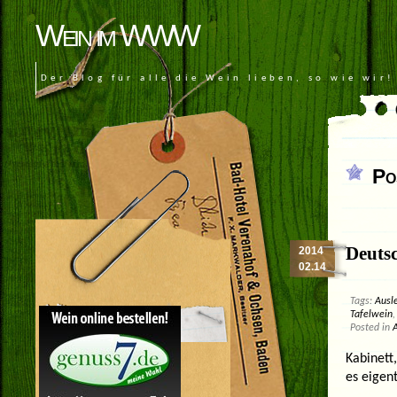
Wein im WWW
Der Blog für alle die Wein lieben, so wie wir!
Po
Deuts
2014
02.14
Tags:
Ausl
Tafelwein
Posted in
Kabinett
es eigent