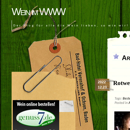
Wein im WWW
Der Blog für alle die Wein lieben, so wie wir!
Ar
Rotwei
2022
12.23
Tags:
Best
Posted in