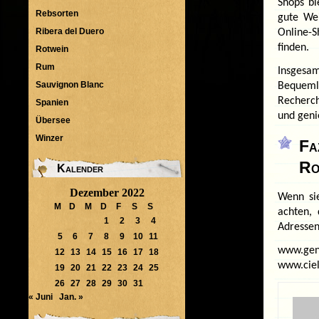
Shops bi
Rebsorten
gute Wei
Ribera del Duero
Online-S
finden.
Rotwein
Rum
Insgesam
Sauvignon Blanc
Bequemli
Recherch
Spanien
und geni
Übersee
Winzer
Fa
Ro
Kalender
Dezember 2022
Wenn s
M
D
M
D
F
S
S
achten, 
1
2
3
4
Adressen
5
6
7
8
9
10
11
www.gen
12
13
14
15
16
17
18
www.ciel
19
20
21
22
23
24
25
26
27
28
29
30
31
« Juni
Jan. »