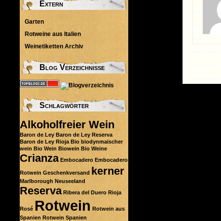
Extern
Garten
Rotweine aus Italien
Weinetiketten Archiv
Blog Verzeichnisse
Schlagwörter
Alkoholfreier Wein
Baron de Ley
Baron de Ley Reserva
Baron de Ley Rioja
Bio
biodynmaischer
wein
Bio Wein
Biowein
Bio Weine
Crianza
Embocadero
Embocadero
kerner
Rotwein
Geschenkversand
Marlborough
Neuseeland
Reserva
Ribera del Duero
Rioja
Rotwein
Rosé
Rotwein aus
Spanien
Rotwein Spanien