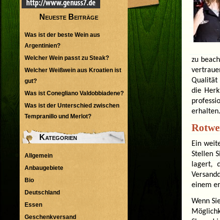
Neueste Beiträge
Was ist der beste Wein aus
Argentinien?
Welcher Wein passt zu Steak?
zu beach
vertrau
Welcher Weißwein aus Kroatien ist
Qualität
gut?
die Herk
Was ist Conegliano Valdobbiadene?
profess
Was ist der Unterschied zwischen
erhalten
Tempranillo und Merlot?
Rotwei
Kategorien
Ein weit
Stellen 
Allgemein
lagert,
Anbaugebiete
Versandd
Bio
einem er
Deutschland
Wenn Sie
Essen
Möglichk
Geschenkversand