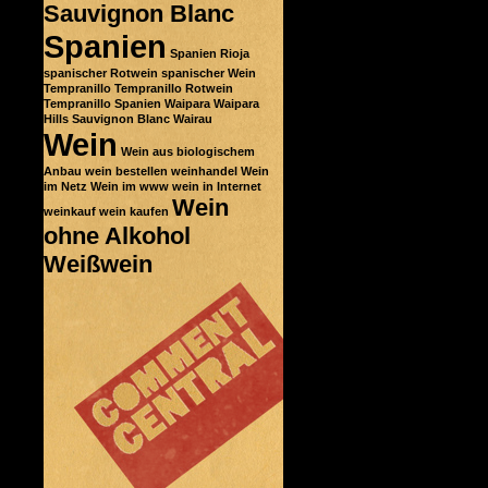
Sauvignon Blanc
Spanien
Spanien Rioja
spanischer Rotwein
spanischer Wein
Tempranillo
Tempranillo Rotwein
Tempranillo Spanien
Waipara
Waipara
Hills Sauvignon Blanc
Wairau
Wein
Wein aus biologischem
Anbau
wein bestellen
weinhandel
Wein
im Netz
Wein im www
wein in Internet
Wein
weinkauf
wein kaufen
ohne Alkohol
Weißwein