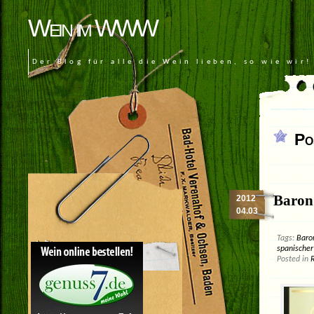
Wein im WWW
Der Blog für alle die Wein lieben, so wie wir!
Po
Baron 
2012
04.03
Tags:
Baro
spanische
Posted in