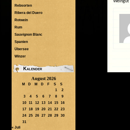
Weingut 
Rebsorten
Ribera del Duero
Rotwein
Rum
Sauvignon Blanc
Spanien
Übersee
Winzer
Kalender
August 2026
M
D
M
D
F
S
S
1
2
3
4
5
6
7
8
9
10
11
12
13
14
15
16
17
18
19
20
21
22
23
24
25
26
27
28
29
30
31
« Juli