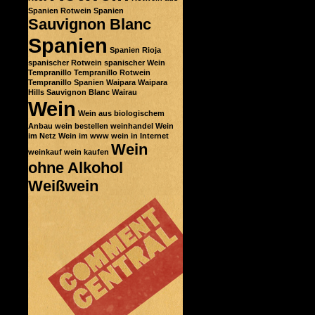
Spanien
Rotwein Spanien
Sauvignon Blanc
Spanien
Spanien Rioja
spanischer Rotwein
spanischer Wein
Tempranillo
Tempranillo Rotwein
Tempranillo Spanien
Waipara
Waipara
Hills Sauvignon Blanc
Wairau
Wein
Wein aus biologischem
Anbau
wein bestellen
weinhandel
Wein
im Netz
Wein im www
wein in Internet
Wein
weinkauf
wein kaufen
ohne Alkohol
Weißwein