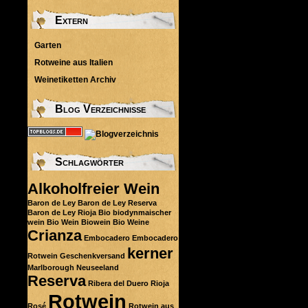
Extern
Garten
Rotweine aus Italien
Weinetiketten Archiv
Blog Verzeichnisse
Schlagwörter
Alkoholfreier Wein
Baron de Ley
Baron de Ley Reserva
Baron de Ley Rioja
Bio
biodynmaischer
wein
Bio Wein
Biowein
Bio Weine
Crianza
Embocadero
Embocadero
kerner
Rotwein
Geschenkversand
Marlborough
Neuseeland
Reserva
Ribera del Duero
Rioja
Rotwein
Rosé
Rotwein aus