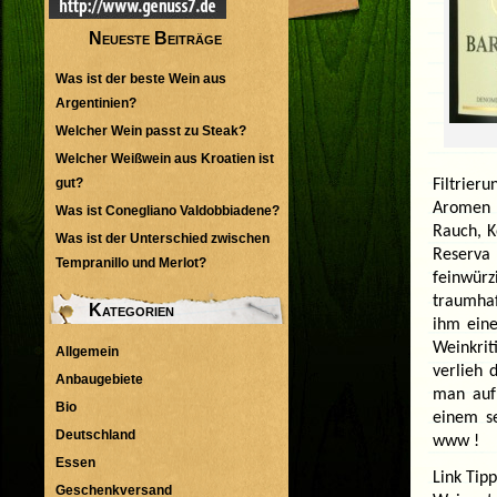
Neueste Beiträge
Was ist der beste Wein aus
Argentinien?
Welcher Wein passt zu Steak?
Welcher Weißwein aus Kroatien ist
gut?
Filtrieru
Aromen v
Was ist Conegliano Valdobbiadene?
Rauch, 
Was ist der Unterschied zwischen
Reserva
Tempranillo und Merlot?
feinwürz
traumhaf
Kategorien
ihm ein
Weinkrit
Allgemein
verlieh
Anbaugebiete
man auf
Bio
einem se
Deutschland
www !
Essen
Link Tipp
Geschenkversand