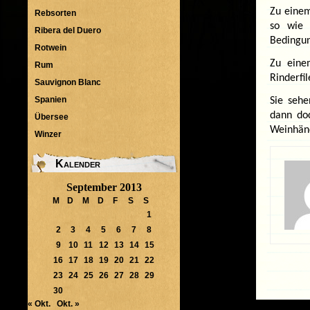
Zu einem
Rebsorten
so wie 
Ribera del Duero
Bedingun
Rotwein
Zu eine
Rum
Rinderfi
Sauvignon Blanc
Spanien
Sie sehe
dann doc
Übersee
Weinhänd
Winzer
Kalender
September 2013
M
D
M
D
F
S
S
1
2
3
4
5
6
7
8
9
10
11
12
13
14
15
16
17
18
19
20
21
22
23
24
25
26
27
28
29
30
« Okt.
Okt. »