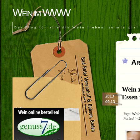
Wein im WWW
Der Blog für alle die Wein lieben, so wie wir!
Ar
Wein 
Essen 
2013
09.13
Tags:
Wein
Posted in