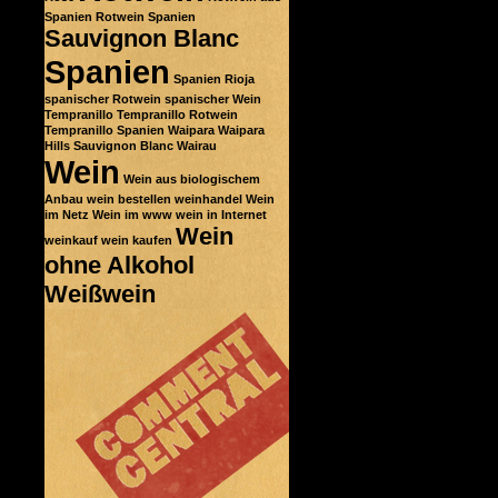
Spanien
Rotwein Spanien
Sauvignon Blanc
Spanien
Spanien Rioja
spanischer Rotwein
spanischer Wein
Tempranillo
Tempranillo Rotwein
Tempranillo Spanien
Waipara
Waipara
Hills Sauvignon Blanc
Wairau
Wein
Wein aus biologischem
Anbau
wein bestellen
weinhandel
Wein
im Netz
Wein im www
wein in Internet
Wein
weinkauf
wein kaufen
ohne Alkohol
Weißwein