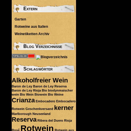
Extern
Garten
Rotweine aus Italien
Weinetiketten Archiv
Blog Verzeichnisse
Schlagwörter
Alkoholfreier Wein
Baron de Ley
Baron de Ley Reserva
Baron de Ley Rioja
Bio
biodynmaischer
wein
Bio Wein
Biowein
Bio Weine
Crianza
Embocadero
Embocadero
kerner
Rotwein
Geschenkversand
Marlborough
Neuseeland
Reserva
Ribera del Duero
Rioja
Rotwein
Rosé
Rotwein aus