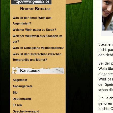
Neueste Beiträge
Was ist der beste Wein aus
Argentinien?
Welcher Wein passt zu Steak?
Welcher Weißwein aus Kroatien ist
gut?
träumen.
Was ist Conegliano Valdobbiadene?
nicht pa
Was ist der Unterschied zwischen
den rich
Tempranillo und Merlot?
Bei der 
Wein übe
Kategorien
elegante
Wild pas
Allgemein
der Spei
Anbaugebiete
schon di
Bio
Ein lei
Deutschland
gehören 
Essen
leichte 
Geschenkversand