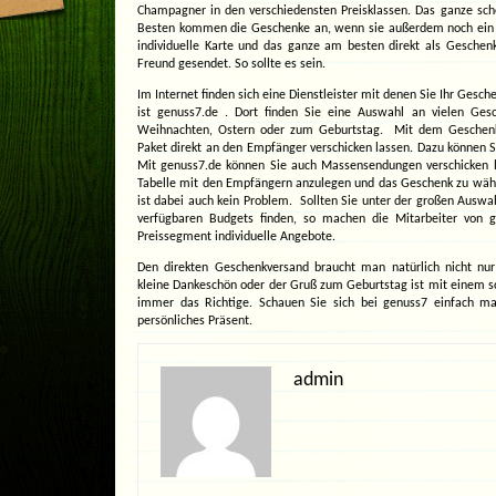
doch
Champagner in den verschiedensten Preisklassen. Das ganze schö
was
Besten kommen die Geschenke an, wenn sie außerdem noch ein b
?
Genau
individuelle Karte und das ganze am besten direkt als Geschen
man
Freund gesendet. So sollte es sein.
braucht
noch
ein
Im Internet finden sich eine Dienstleister mit denen Sie Ihr Gesch
paar
ist genuss7.de . Dort finden Sie eine Auswahl an vielen Gesc
Geschenke.
Weihnachten, Ostern oder zum Geburtstag. Mit dem
Geschen
Paket direkt an den Empfänger verschicken lassen. Dazu können Si
Mit genuss7.de können Sie auch Massensendungen verschicken la
Tabelle mit den Empfängern anzulegen und das Geschenk zu wähl
ist dabei auch kein Problem. Sollten Sie unter der großen Ausw
verfügbaren Budgets finden, so machen die Mitarbeiter von 
Preissegment individuelle Angebote.
Den direkten Geschenkversand braucht man natürlich nicht nu
kleine Dankeschön oder der Gruß zum Geburtstag ist mit einem s
immer das Richtige. Schauen Sie sich bei genuss7 einfach ma
persönliches Präsent.
admin