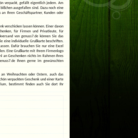
braucht
n verpackt, gefällt eigentlich jedem. Am
noch
ißchen ausgefallen sind. Dazu noch eine
ein
k an Ihren Geschäftspartner, Kunden oder
paar
Geschenke.
enk verschicken lassen können. Einer davon
henken, für Firmen und Privatleute, für
kversand
von genuss7.de können Sie das
e eine individuelle Grußkarte beschriften.
ssen. Dafür brauchen Sie nur eine Excel
en. Eine Grußkarte mit Ihrem Firmenlogo
ahl an Geschenken nichts im Rahmen Ihres
genuss7.de Ihnen gerne im gewünschten
r an Weihnachten oder Ostern, auch das
chön verpackten Geschenk und einer Karte
lum, bestimmt finden auch Sie dort Ihr