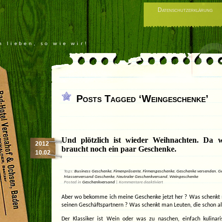
Datenschutzerklärung
n lieben, so wie wir!
Posts Tagged ‘Weingeschenke’
Und plötzlich ist wieder Weihnachten. D
2012
braucht noch ein paar Geschenke.
10.02
Tags:
Business Geschenke
,
Fimenpräsente
,
Firmengeschenke
,
Geschenke versenden
,
G
Massenversand Geschenke
,
Neutraler Geschenkversand
,
Weingeschenke
für
Posted in
Geschenkversand
|
Kommentare deaktiviert
Und
plötzlich
Aber wo bekomme ich meine Geschenke jetzt her ? Was schenkt 
ist
wieder
seinen Geschäftspartnern ? Was schenkt man Leuten, die schon al
Weihnachten.
Da
Der Klassiker ist Wein oder was zu naschen, einfach kulina
war