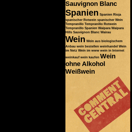
Sauvignon Blanc
Spanien
Spanien Rioja
spanischer Rotwein
spanischer Wein
Tempranillo
Tempranillo Rotwein
Tempranillo Spanien
Waipara
Waipara
Hills Sauvignon Blanc
Wairau
Wein
Wein aus biologischem
Anbau
wein bestellen
weinhandel
Wein
im Netz
Wein im www
wein in Internet
Wein
weinkauf
wein kaufen
ohne Alkohol
Weißwein