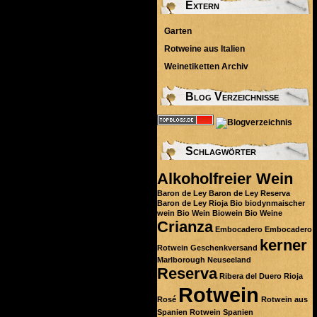
Extern
Garten
Rotweine aus Italien
Weinetiketten Archiv
Blog Verzeichnisse
Schlagwörter
Alkoholfreier Wein
Baron de Ley
Baron de Ley Reserva
Baron de Ley Rioja
Bio
biodynmaischer
wein
Bio Wein
Biowein
Bio Weine
Crianza
Embocadero
Embocadero
kerner
Rotwein
Geschenkversand
Marlborough
Neuseeland
Reserva
Ribera del Duero
Rioja
Rotwein
Rosé
Rotwein aus
Spanien
Rotwein Spanien