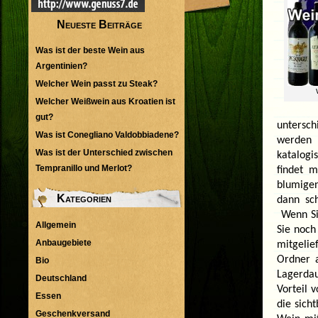
Neueste Beiträge
Was ist der beste Wein aus
Argentinien?
Welcher Wein passt zu Steak?
Welcher Weißwein aus Kroatien ist
gut?
untersch
Was ist Conegliano Valdobbiadene?
werden 
Was ist der Unterschied zwischen
katalogi
Tempranillo und Merlot?
findet 
blumige
Kategorien
dann sc
Wenn Sie
Allgemein
Sie noch
Anbaugebiete
mitgelie
Ordner a
Bio
Lagerdau
Deutschland
Vorteil 
Essen
die sich
Geschenkversand