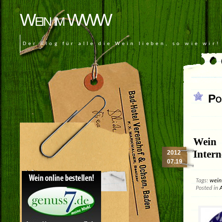
Wein im WWW
Der Blog für alle die Wein lieben, so wie wir!
Po
Wein 
Intern
2012
07.19
Tags:
wein
Posted in