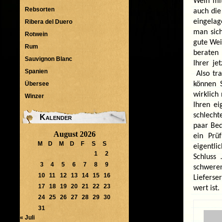
Wein mit
Rebsorten
auch die
eingelag
Ribera del Duero
man sic
Rotwein
gute Wei
Rum
beraten 
Sauvignon Blanc
Ihrer je
Spanien
Also tra
Übersee
können 
wirklich
Winzer
Ihren ei
schlech
Kalender
paar Bed
August 2026
ein Prü
M
D
M
D
F
S
S
eigentli
1
2
Schluss
3
4
5
6
7
8
9
schweren
10
11
12
13
14
15
16
Lieferse
17
18
19
20
21
22
23
wert ist.
24
25
26
27
28
29
30
31
« Juli