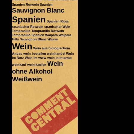
Spanien
Rotwein Spanien
Sauvignon Blanc
Spanien
Spanien Rioja
spanischer Rotwein
spanischer Wein
Tempranillo
Tempranillo Rotwein
Tempranillo Spanien
Waipara
Waipara
Hills Sauvignon Blanc
Wairau
Wein
Wein aus biologischem
Anbau
wein bestellen
weinhandel
Wein
im Netz
Wein im www
wein in Internet
Wein
weinkauf
wein kaufen
ohne Alkohol
Weißwein