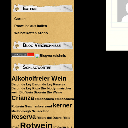
Extern
Garten
Rotweine aus Italien
Weinetiketten Archiv
Blog Verzeichnisse
Schlagwörter
Alkoholfreier Wein
Baron de Ley
Baron de Ley Reserva
Baron de Ley Rioja
Bio
biodynmaischer
wein
Bio Wein
Biowein
Bio Weine
Crianza
Embocadero
Embocadero
kerner
Rotwein
Geschenkversand
Marlborough
Neuseeland
Reserva
Ribera del Duero
Rioja
Rotwein
Rosé
Rotwein aus