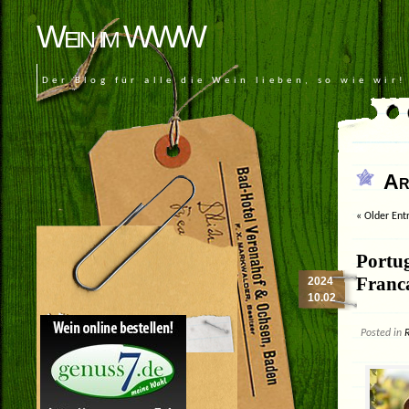
Wein im WWW
Der Blog für alle die Wein lieben, so wie wir!
Ar
« Older Ent
Portug
Franc
2024
10.02
Posted in