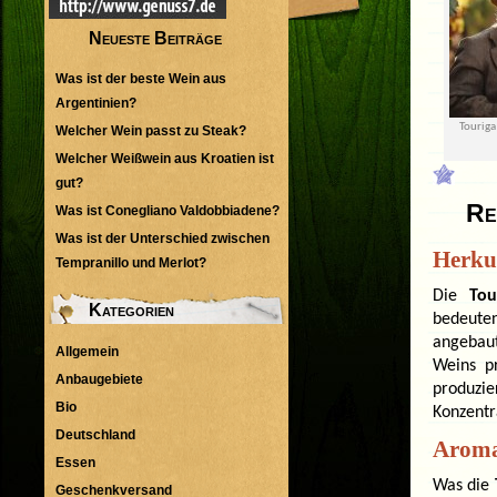
Neueste Beiträge
Was ist der beste Wein aus
Argentinien?
Touriga
Welcher Wein passt zu Steak?
Welcher Weißwein aus Kroatien ist
gut?
Re
Was ist Conegliano Valdobbiadene?
Was ist der Unterschied zwischen
Herku
Tempranillo und Merlot?
Die
Tou
Kategorien
bedeuten
angebaut
Allgemein
Weins p
Anbaugebiete
produzi
Bio
Konzentr
Deutschland
Aroma
Essen
Was die
Geschenkversand