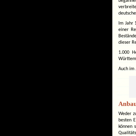
beganne
verbrei
deutsche
Im Jahr 
einer Re
Bestände
dieser R
1.000 H
Württemb
Auch im 
Anba
Weder zu
besten E
können s
Qualität