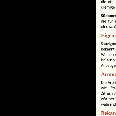
die oft 
cremige 
Südamer
die für 
eine sch
Eigens
Sauvign
bekannt
Weinen e
ist auch
Anbaugeb
Aroma
Die Arom
wie Sta
Zitrusfr
wärmeren
während 
Bekan