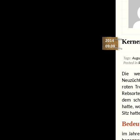
Kerner
2014
09.09
Tags:
Augu
Posted in
Die we
Neuzüch
roten Tr
Rebsorte
dem sch
hatte, w
Sitz hatt
Bedeu
im Jahre