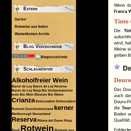
Wenn du
Extern
Franca 
Garten
Tinto 
Rotweine aus Italien
Die
Ti
Weinetiketten Archiv
autochth
wird, ha
Blog Verzeichnisse
Weine si
gelben B
Di
Schlagwörter
Alkoholfreier Wein
Douro 
Baron de Ley
Baron de Ley Reserva
Das Dour
Baron de Ley Rioja
Bio
biodynmaischer
wein
Bio Wein
Biowein
Bio Weine
auch das
Crianza
Embocadero
Embocadero
Douro-Fl
kerner
die
Tour
Rotwein
Geschenkversand
Marlborough
Neuseeland
Boden u
Reserva
Qualität.
Ribera del Duero
Rioja
Rotwein
Entdecke
Rosé
Rotwein aus