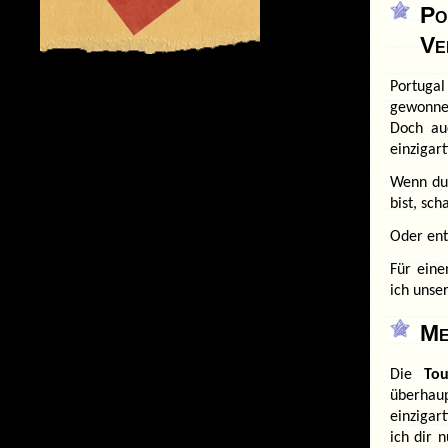
Po
Ve
Portuga
gewonne
Doch au
einzigart
Wenn du 
bist, sc
Oder en
Für eine
ich unse
Me
Die
Tou
überhau
einzigar
ich dir 