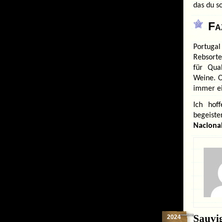
das du so
Fa
Portugal
Rebsorte
für Qual
Weine. O
immer ei
Ich hof
begeiste
Naciona
Sauvi
2024