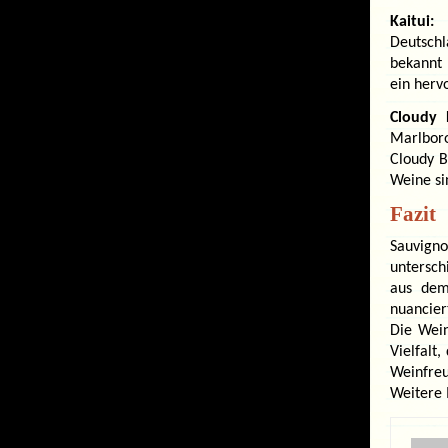
Kaitui:
E
Deutschl
bekannt 
ein herv
Cloudy 
Marlboro
Cloudy B
Weine si
Fazit
Sauvign
untersch
aus dem
nuancier
Die Wein
Vielfalt,
Weinfreu
Weitere 