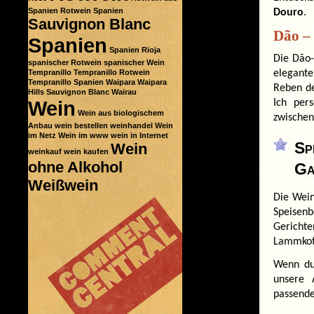
Spanien
Rotwein Spanien
Douro
.
Sauvignon Blanc
Dão –
Spanien
Spanien Rioja
Die Dão-
spanischer Rotwein
spanischer Wein
Tempranillo
Tempranillo Rotwein
elegante
Tempranillo Spanien
Waipara
Waipara
Reben d
Hills Sauvignon Blanc
Wairau
Wein
Ich per
Wein aus biologischem
zwischen
Anbau
wein bestellen
weinhandel
Wein
im Netz
Wein im www
wein in Internet
Sp
Wein
weinkauf
wein kaufen
ohne Alkohol
Ga
Weißwein
Die Wei
Speisenb
Gericht
Lammkote
Wenn du
unsere
passende