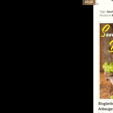
03.18
Tags:
Sauv
Posted in
Blogbeit
Anbaugeb