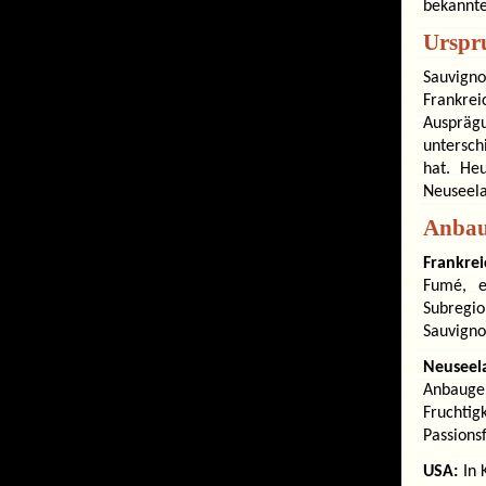
bekannte
Urspr
Sauvign
Frankrei
Auspräg
untersch
hat. He
Neuseela
Anbaug
Frankrei
Fumé, e
Subregio
Sauvigno
Neuseel
Anbaugeb
Fruchti
Passions
USA:
In 