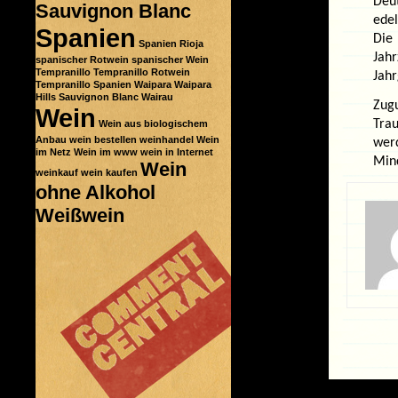
Deu
Sauvignon Blanc
edel
Spanien
Die
Spanien Rioja
Jahr
spanischer Rotwein
spanischer Wein
Tempranillo
Tempranillo Rotwein
Jah
Tempranillo Spanien
Waipara
Waipara
Hills Sauvignon Blanc
Wairau
Zug
Wein
Tra
Wein aus biologischem
Anbau
wein bestellen
weinhandel
Wein
wer
im Netz
Wein im www
wein in Internet
Mind
Wein
weinkauf
wein kaufen
ohne Alkohol
Weißwein