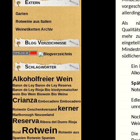
Extern
vorgesch
allerdin
Garten
Rotweine aus Italien
Als n
Weinetiketten Archiv
Qualität
mehr zu
Blog Verzeichnisse
einget
Mindest
südliche
Ein
Schlagwörter
Alko
Alkoholfreier Wein
Spä
Baron de Ley
Baron de Ley Reserva
Note
Baron de Ley Rioja
Bio
biodynmaischer
wein
Bio Wein
Biowein
Bio Weine
Crianza
Edl
Embocadero
Embocadero
kerner
unre
Rotwein
Geschenkversand
Marlborough
Neuseeland
Noc
Reserva
Ribera del Duero
Rioja
Wein
Rotwein
Rosé
Rotwein aus
Di
Spanien
Rotwein Spanien