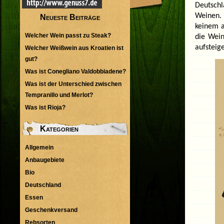
Deutschl
Weinen. 
Neueste Beiträge
keinem a
Welcher Wein passt zu Steak?
die Wein
aufsteig
Welcher Weißwein aus Kroatien ist
gut?
Was ist Conegliano Valdobbiadene?
Was ist der Unterschied zwischen
Tempranillo und Merlot?
Was ist Rioja?
Kategorien
Allgemein
Anbaugebiete
Bio
Deutschland
Essen
Geschenkversand
Rebsorten