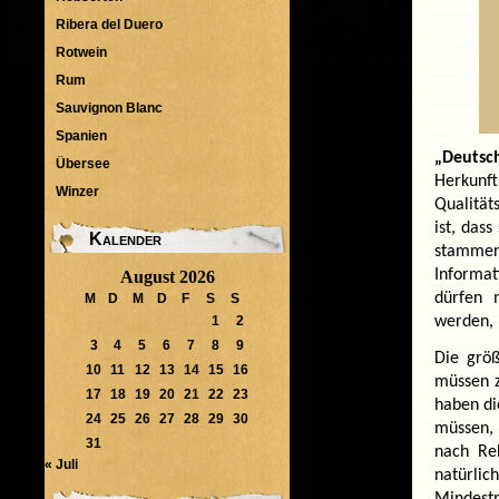
Ribera del Duero
Rotwein
Rum
Sauvignon Blanc
Spanien
„Deutsc
Übersee
Herkunf
Winzer
Qualität
ist, das
Kalender
stamme
Informat
August 2026
dürfen 
M
D
M
D
F
S
S
werden, 
1
2
3
4
5
6
7
8
9
Die grö
10
11
12
13
14
15
16
müssen 
17
18
19
20
21
22
23
haben di
24
25
26
27
28
29
30
müssen, 
31
nach Re
« Juli
natürli
Mindest