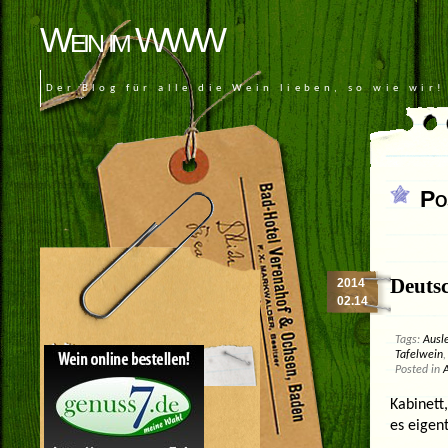
Wein im WWW
Der Blog für alle die Wein lieben, so wie wir!
Po
Deuts
2014
02.14
Tags:
Ausl
Tafelwein
Posted in
Kabinett
es eigent