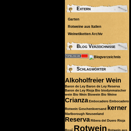
Extern
Garten
Rotweine aus Italien
Weinetiketten Archiv
Blog Verzeichnisse
Schlagwörter
Alkoholfreier Wein
Baron de Ley
Baron de Ley Reserva
Baron de Ley Rioja
Bio
biodynmaischer
wein
Bio Wein
Biowein
Bio Weine
Crianza
Embocadero
Embocadero
kerner
Rotwein
Geschenkversand
Marlborough
Neuseeland
Reserva
Ribera del Duero
Rioja
Rotwein
Rosé
Rotwein aus