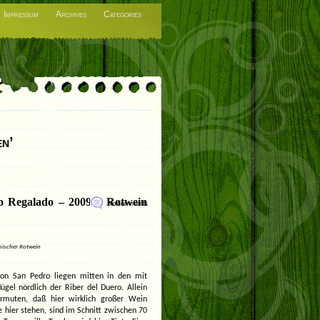
Impressum
Archives
Categories
en’
o Regalado – 2009 – Rotwein
No Comments
nischer Rotwein
von San Pedro liegen mitten in den mit
el nördlich der Riber del Duero. Allein
ermuten, daß hier wirklich großer Wein
 hier stehen, sind im Schnitt zwischen 70