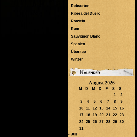
Rebsorten
Ribera del Duero
Rotwein
Rum
Sauvignon Blanc
Spanien
Übersee
Winzer
Kalender
August 2026
M
D
M
D
F
S
S
1
2
3
4
5
6
7
8
9
10
11
12
13
14
15
16
17
18
19
20
21
22
23
24
25
26
27
28
29
30
31
« Juli