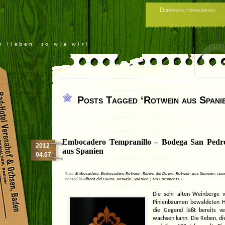
Datenschutzerklärung
n lieben, so wie wir!
Posts Tagged ‘Rotwein aus Spani
Embocadero Tempranillo – Bodega San Pedr
2012
aus Spanien
04.07
Tags:
Embocadero
,
Embocadero Rotwein
,
Ribera del Duero
,
Rotwein aus Spanien
,
spa
Posted in
Ribera del Duero
,
Rotwein
,
Spanien
|
No Comments »
Die sehr alten Weinberge 
Pinienbäumen bewaldeten Hüg
die Gegend läßt bereits v
wachsen kann. Die Reben, die