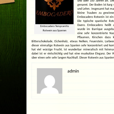
und über 100 Jahren alt. Di
genannt. Der Boden ist karg 
und Lehm. Insgesamt hat ma
kleine Trauben zu gewinne
Embocadero Rotwein
ist ein
Die typische spanische Ro
Duero. Embocadero heißt 
Embocadero Tempranillo
wurde im Barrique ausgebau
Rotwein aus Spanien
eine sehr konzentrierte N
Pflaumen, Kirschen dazu k
Bitterschokolade, Eichenholz, etwas Nelken, Feuerstein, Lorbe
dieser einmalige Rotwein aus Spanien sehr konzentriert und kom
hat viel würzige Frucht, ist wunderbar mineralisch mit feinma
dabei ist er vielschichtig und hat eine muskulöse Eleganz. Der W
über einen sehr sehr langen Nachhall. Dieser Rotwein aus Spanien
admin