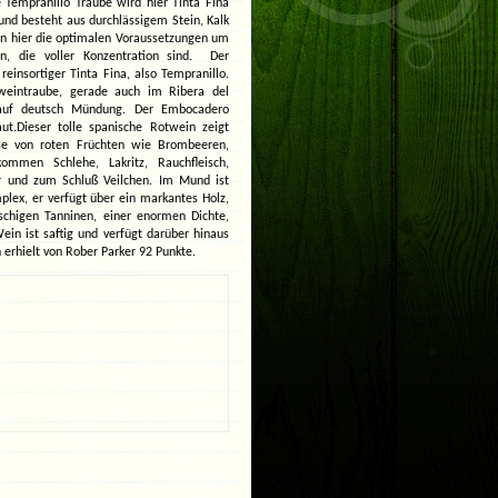
e Tempranillo Traube wird hier Tinta Fina
und besteht aus durchlässigem Stein, Kalk
n hier die optimalen Voraussetzungen um
n, die voller Konzentration sind. Der
 reinsortiger Tinta Fina, also Tempranillo.
tweintraube, gerade auch im Ribera del
auf deutsch Mündung. Der Embocadero
t.Dieser tolle spanische Rotwein zeigt
ase von roten Früchten wie Brombeeren,
ommen Schlehe, Lakritz, Rauchfleisch,
er und zum Schluß Veilchen. Im Mund ist
plex, er verfügt über ein markantes Holz,
schigen Tanninen, einer enormen Dichte,
ein ist saftig und verfügt darüber hinaus
 erhielt von Rober Parker 92 Punkte.