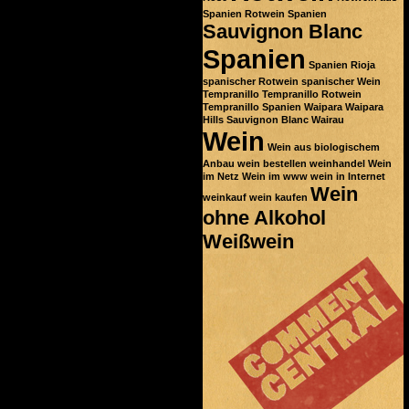
Spanien
Rotwein Spanien
Sauvignon Blanc
Spanien
Spanien Rioja
spanischer Rotwein
spanischer Wein
Tempranillo
Tempranillo Rotwein
Tempranillo Spanien
Waipara
Waipara
Hills Sauvignon Blanc
Wairau
Wein
Wein aus biologischem
Anbau
wein bestellen
weinhandel
Wein
im Netz
Wein im www
wein in Internet
Wein
weinkauf
wein kaufen
ohne Alkohol
Weißwein