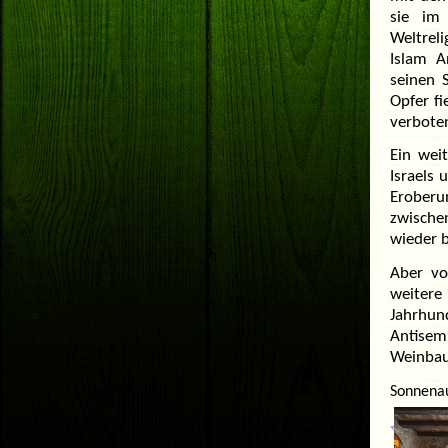
sie im
Weltrel
Islam A
seinen 
Opfer f
verbote
Ein wei
Israels 
Eroberun
zwische
wieder b
Aber vo
weitere 
Jahrhun
Antisem
Weinbau
Sonnenau