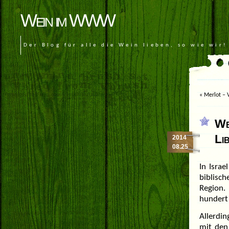
Wein im WWW
Der Blog für alle die Wein lieben, so wie wir!
«
Merlot – 
We
Li
2014
08.25
In Isra
biblisch
Region.
hundert 
Allerdi
mit den