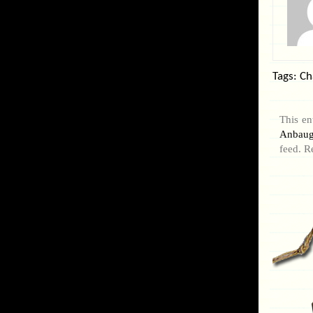
Tags:
Ch
This en
Anbaug
feed. R