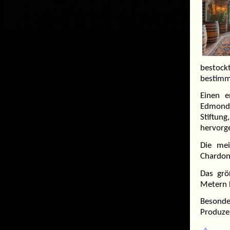
bestock
bestimmt
Einen e
Edmond 
Stiftun
hervorge
Die mei
Chardon
Das grö
Metern 
Besonde
Produze