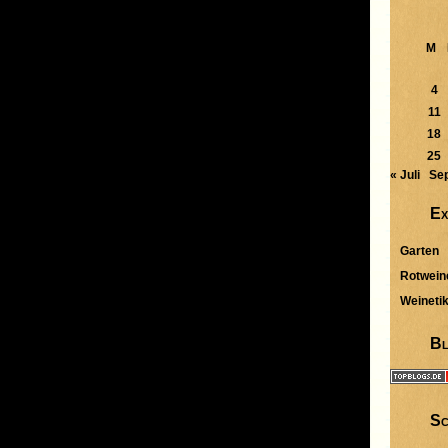
M
4
11
18
25
« Juli
Sep
Ex
Garten
Rotweine
Weinetik
Bl
Sc