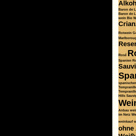
Alkoh
Baron de 
Baron de L
wein
Bio W
Crian
Rotwein
G
Marlborou
Rese
R
Rosé
Spanien
Ro
Sauv
Spa
spanische
Tempranill
Tempranill
Hills Sauv
Wei
Anbau
wei
im Netz
We
weinkauf
w
ohne 