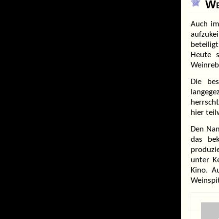
We
Auch im
aufzuke
beteili
Heute s
Weinreb
Die be
langege
herrsch
hier tei
Den N
das be
produzi
unter K
Kino. A
Weinspit