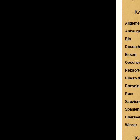
Ka
Allgeme
Anbauge
Bio
Deutsch
Essen
Gesche
Rebsort
Ribera d
Rotwein
Rum
Sauvign
Spanien
Überse
Winzer
Ka