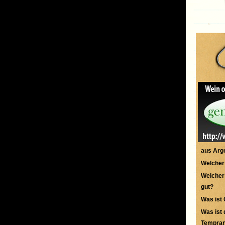
aus Arg
Welcher
Welcher 
gut?
Was ist
Was ist
Temprani