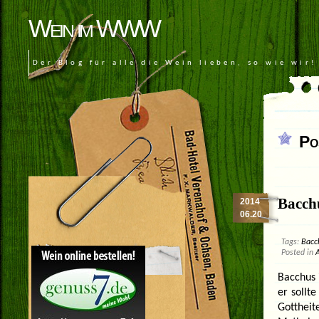
Wein im WWW
Der Blog für alle die Wein lieben, so wie wir!
Po
Bacchu
2014
06.20
Tags:
Bacc
Posted in
Bacchus 
er sollt
Gotthei