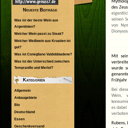
Mytholog
des Zeus
Neueste Beiträge
eigentli
seinen S
Was ist der beste Wein aus
von Nym
Argentinien?
Dionysos
Welcher Wein passt zu Steak?
Welcher Weißwein aus Kroatien ist
gut?
Was ist Conegliano Valdobbiadene?
Mit sei
Was ist der Unterschied zwischen
verbreit
Tempranillo und Merlot?
wurde s
genannt
Kategorien
Frühjahr
Bei dies
Allgemein
Wein, w
Anbaugebiete
konsumie
Bio
es dabei
Deutschland
verboten
Essen
Rubens, 
Geschenkversand