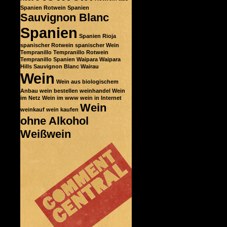
Spanien
Rotwein Spanien
Sauvignon Blanc
Spanien
Spanien Rioja
spanischer Rotwein
spanischer Wein
Tempranillo
Tempranillo Rotwein
Tempranillo Spanien
Waipara
Waipara
Hills Sauvignon Blanc
Wairau
Wein
Wein aus biologischem
Anbau
wein bestellen
weinhandel
Wein
im Netz
Wein im www
wein in Internet
Wein
weinkauf
wein kaufen
ohne Alkohol
Weißwein