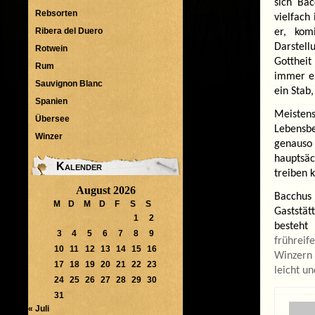
sich Ba
Rebsorten
vielfach
Ribera del Duero
er, kom
Darstel
Rotwein
Gottheit
Rum
immer ei
Sauvignon Blanc
ein Stab
Spanien
Meistens
Übersee
Lebensbe
Winzer
genauso 
hauptsäc
Kalender
treiben 
August 2026
Bacchus
M
D
M
D
F
S
S
Gaststä
1
2
besteht
3
4
5
6
7
8
9
frühreif
10
11
12
13
14
15
16
Winzern 
17
18
19
20
21
22
23
leicht u
24
25
26
27
28
29
30
31
« Juli