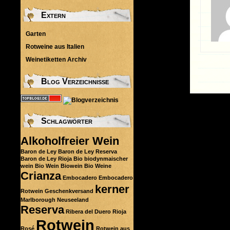
Extern
Garten
Rotweine aus Italien
Weinetiketten Archiv
Blog Verzeichnisse
Schlagwörter
Alkoholfreier Wein
Baron de Ley
Baron de Ley Reserva
Baron de Ley Rioja
Bio
biodynmaischer
wein
Bio Wein
Biowein
Bio Weine
Crianza
Embocadero
Embocadero
kerner
Rotwein
Geschenkversand
Marlborough
Neuseeland
Reserva
Ribera del Duero
Rioja
Rotwein
Rosé
Rotwein aus