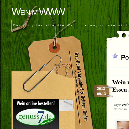
Wein im WWW
Der Blog für alle die Wein lieben, so wie wir!
Po
Wein 
Essen 
2013
09.13
Tags:
Wein
Posted in