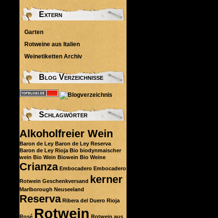
Extern
Garten
Rotweine aus Italien
Weinetiketten Archiv
Blog Verzeichnisse
Schlagwörter
Alkoholfreier Wein
Baron de Ley
Baron de Ley Reserva
Baron de Ley Rioja
Bio
biodynmaischer
wein
Bio Wein
Biowein
Bio Weine
Crianza
Embocadero
Embocadero
kerner
Rotwein
Geschenkversand
Marlborough
Neuseeland
Reserva
Ribera del Duero
Rioja
Rotwein
Rosé
Rotwein aus