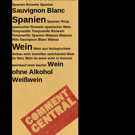
Spanien
Rotwein Spanien
Sauvignon Blanc
Spanien
Spanien Rioja
spanischer Rotwein
spanischer Wein
Tempranillo
Tempranillo Rotwein
Tempranillo Spanien
Waipara
Waipara
Hills Sauvignon Blanc
Wairau
Wein
Wein aus biologischem
Anbau
wein bestellen
weinhandel
Wein
im Netz
Wein im www
wein in Internet
Wein
weinkauf
wein kaufen
ohne Alkohol
Weißwein