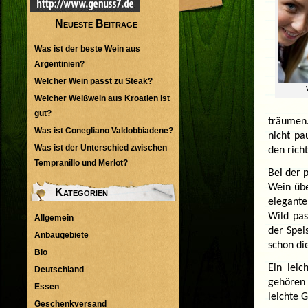
Neueste Beiträge
Was ist der beste Wein aus
Argentinien?
Welcher Wein passt zu Steak?
Welcher Weißwein aus Kroatien ist
gut?
träumen.
Was ist Conegliano Valdobbiadene?
nicht pa
Was ist der Unterschied zwischen
den rich
Tempranillo und Merlot?
Bei der 
Wein übe
Kategorien
elegante
Wild pas
Allgemein
der Spei
Anbaugebiete
schon di
Bio
Ein lei
Deutschland
gehören 
Essen
leichte 
Geschenkversand