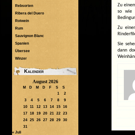
Zu einem
Rebsorten
so wie 
Ribera del Duero
Bedingun
Rotwein
Zu eine
Rum
Rinderfi
Sauvignon Blanc
Spanien
Sie sehe
dann doc
Übersee
Weinhänd
Winzer
Kalender
August 2026
M
D
M
D
F
S
S
1
2
3
4
5
6
7
8
9
10
11
12
13
14
15
16
17
18
19
20
21
22
23
24
25
26
27
28
29
30
31
« Juli