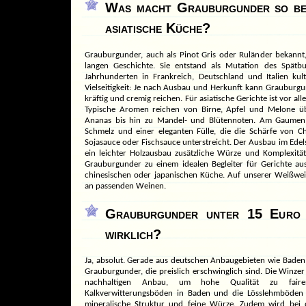
Was macht Grauburgunder so be
asiatische Küche?
Grauburgunder, auch als Pinot Gris oder Ruländer bekannt,
langen Geschichte. Sie entstand als Mutation des Spätbu
Jahrhunderten in Frankreich, Deutschland und Italien kulti
Vielseitigkeit: Je nach Ausbau und Herkunft kann Grauburgun
kräftig und cremig reichen. Für asiatische Gerichte ist vor alle
Typische Aromen reichen von Birne, Apfel und Melone übe
Ananas bis hin zu Mandel- und Blütennoten. Am Gaumen 
Schmelz und einer eleganten Fülle, die die Schärfe von C
Sojasauce oder Fischsauce unterstreicht. Der Ausbau im Edel
ein leichter Holzausbau zusätzliche Würze und Komplexität
Grauburgunder zu einem idealen Begleiter für Gerichte aus
chinesischen oder japanischen Küche. Auf unserer
Weißwei
an passenden Weinen.
Grauburgunder unter 15 Euro
wirklich?
Ja, absolut. Gerade aus deutschen Anbaugebieten wie Bade
Grauburgunder, die preislich erschwinglich sind. Die Winze
nachhaltigen Anbau, um hohe Qualität zu faire
Kalkverwitterungsböden in Baden und die Lösslehmböden 
mineralische Struktur und feine Würze. Zudem wird bei d