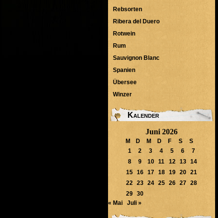
Rebsorten
Ribera del Duero
Rotwein
Rum
Sauvignon Blanc
Spanien
Übersee
Winzer
Kalender
Juni 2026
M
D
M
D
F
S
S
1
2
3
4
5
6
7
8
9
10
11
12
13
14
15
16
17
18
19
20
21
22
23
24
25
26
27
28
29
30
« Mai
Juli »