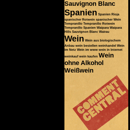
Sauvignon Blanc
Spanien
Spanien Rioja
spanischer Rotwein
spanischer Wein
Tempranillo
Tempranillo Rotwein
Tempranillo Spanien
Waipara
Waipara
Hills Sauvignon Blanc
Wairau
Wein
Wein aus biologischem
Anbau
wein bestellen
weinhandel
Wein
im Netz
Wein im www
wein in Internet
Wein
weinkauf
wein kaufen
ohne Alkohol
Weißwein