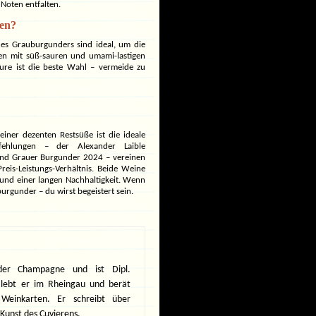
Noten entfalten.
ten?
ines Grauburgunders sind ideal, um die
en mit süß-sauren und umami-lastigen
ure ist die beste Wahl – vermeide zu
iner dezenten Restsüße ist die ideale
pfehlungen – der Alexander Laible
nd Grauer Burgunder 2024 – vereinen
eis-Leistungs-Verhältnis. Beide Weine
und einer langen Nachhaltigkeit. Wenn
burgunder – du wirst begeistert sein.
der Champagne und ist Dipl.
 lebt er im Rheingau und berät
 Weinkarten. Er schreibt über
Kunst des Cuvierens.