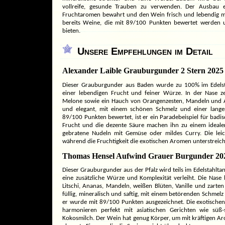
vollreife, gesunde Trauben zu verwenden. Der Ausbau er
Fruchtaromen bewahrt und den Wein frisch und lebendig ma
bereits Weine, die mit 89/100 Punkten bewertet werden 
bieten.
Unsere Empfehlungen im Detail
Alexander Laible Grauburgunder 2 Stern 2025
Dieser Grauburgunder aus Baden wurde zu 100% im Edelst
einer lebendigen Frucht und feiner Würze. In der Nase z
Melone sowie ein Hauch von Orangenzesten, Mandeln und Ak
und elegant, mit einem schönen Schmelz und einer langen,
89/100 Punkten bewertet, ist er ein Paradebeispiel für badi
Frucht und die dezente Säure machen ihn zu einem idealen 
gebratene Nudeln mit Gemüse oder mildes Curry. Die leich
während die Fruchtigkeit die exotischen Aromen unterstreich
Thomas Hensel Aufwind Grauer Burgunder 20
Dieser Grauburgunder aus der Pfalz wird teils im Edelstahltan
eine zusätzliche Würze und Komplexität verleiht. Die Nase b
Litschi, Ananas, Mandeln, weißen Blüten, Vanille und zart
füllig, mineralisch und saftig, mit einem betörenden Schmel
er wurde mit 89/100 Punkten ausgezeichnet. Die exotische
harmonieren perfekt mit asiatischen Gerichten wie sü
Kokosmilch. Der Wein hat genug Körper, um mit kräftigen Aro