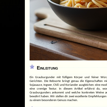
Einleitung
Ein Grauburgunder mit fülligem Körper und feiner Würz
Gerichten. Die Rebsorte bringt genau die Eigenschaften m
Sojasauce, Ingwer, Chili und Koriander ausgleichen: eine mo
eine cremige Textur. In diesem Artikel erfährst du, w
Grauburgunders ankommt und welche konkreten Weine au
bewährt haben. Wir stellen dir zwei exzellente Empfehlungen v
zu einem besonderen Genuss machen.