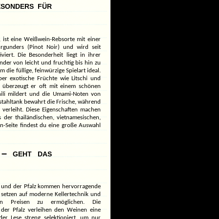
sonders für
 ist eine Weißwein-Rebsorte mit einer
rgunders (Pinot Noir) und wird seit
viert. Die Besonderheit liegt in ihrer
der von leicht und fruchtig bis hin zu
m die füllige, feinwürzige Spielart ideal.
r exotische Früchte wie Litschi und
überzeugt er oft mit einem schönen
hili mildert und die Umami-Noten von
stahltank bewahrt die Frische, während
 verleiht. Diese Eigenschaften machen
 der thailändischen, vietnamesischen,
n-Seite
findest du eine große Auswahl
 – geht das
n und der Pfalz kommen hervorragende
r setzen auf moderne Kellertechnik und
n Preisen zu ermöglichen. Die
der Pfalz verleihen den Weinen eine
er Lese streng selektioniert, um nur