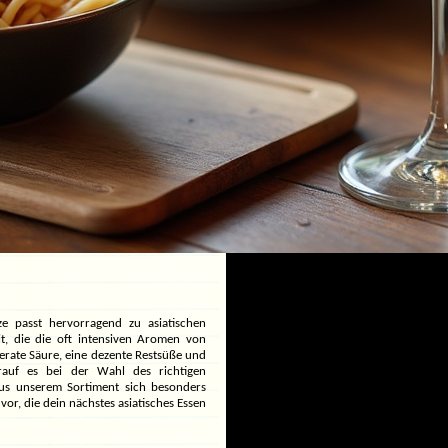
e passt hervorragend zu asiatischen
it, die die oft intensiven Aromen von
derate Säure, eine dezente Restsüße und
orauf es bei der Wahl des richtigen
s unserem Sortiment sich besonders
or, die dein nächstes asiatisches Essen