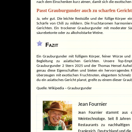
nach dem Einschenken kurz atmen, damit sich die exotischen 
Passt Grauburgunder auch zu scharfen Gerich
Ja, sehr gut. Die leichte Restsüße und der füllige Körper e
Schärfe von Chili zu mildern. Die Fruchtaromen harmonier
Gerichten. Ein trockener Grauburgunder mit moderater Sä
säurebetonte oder zu alkoholstarke Weine.
Fazit
Ein Grauburgunder mit fülligem Körper, feiner Würze und e
Begleitung zu asiatischen Gerichten. Unsere Top-Em
Grauburgunder 2 Stern 2025 und der Thomas Hensel Aufwi
genau diese Eigenschaften und bieten ein hervorragendes Pr
überzeugen mit exotischen Fruchtnoten, elegantem Schmelz 
du ein asiatisches Gericht planst, greife zu einem dieser Grau
Quelle:
Wikipedia – Grauburgunder
Jean Fournier
Jean Fournier stammt aus 
Weintechnologe. Seit 8 Jahren
Restaurants zu nachhaltigen
Frankreich, Deutschland und die 