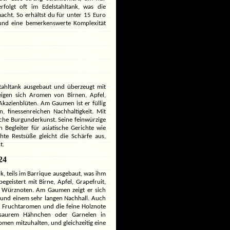
folgt oft im Edelstahltank, was die
cht. So erhältst du für unter 15 Euro
und eine bemerkenswerte Komplexität
ahltank ausgebaut und überzeugt mit
eigen sich Aromen von Birnen, Apfel,
azienblüten. Am Gaumen ist er füllig
 finessenreichen Nachhaltigkeit. Mit
sche Burgunderkunst. Seine feinwürzige
Begleiter für asiatische Gerichte wie
te Restsüße gleicht die Schärfe aus,
t.
24
k, teils im Barrique ausgebaut, was ihm
egeistert mit Birne, Apfel, Grapefruit,
en Würznoten. Am Gaumen zeigt er sich
z und einem sehr langen Nachhall. Auch
n Fruchtaromen und die feine Holznote
ß-saurem Hähnchen oder Garnelen in
men mitzuhalten, und gleichzeitig eine