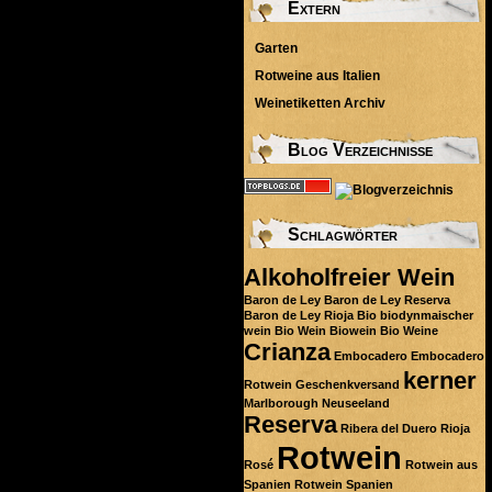
Extern
Garten
Rotweine aus Italien
Weinetiketten Archiv
Blog Verzeichnisse
Schlagwörter
Alkoholfreier Wein
Baron de Ley
Baron de Ley Reserva
Baron de Ley Rioja
Bio
biodynmaischer
wein
Bio Wein
Biowein
Bio Weine
Crianza
Embocadero
Embocadero
kerner
Rotwein
Geschenkversand
Marlborough
Neuseeland
Reserva
Ribera del Duero
Rioja
Rotwein
Rosé
Rotwein aus
Spanien
Rotwein Spanien