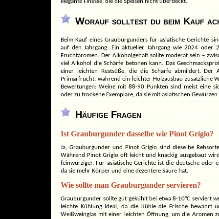
elegante Finesse, die die Speisen nicht überdeckt.
Worauf solltest du beim Kauf ac
Beim Kauf eines Grauburgunders für asiatische Gerichte sin
auf den Jahrgang: Ein aktueller Jahrgang wie 2024 oder 2
Fruchtaromen. Der Alkoholgehalt sollte moderat sein – zwis
viel Alkohol die Schärfe betonen kann. Das Geschmacksprofil
einer leichten Restsüße, die die Schärfe abmildert. Der
Primärfrucht, während ein leichter Holzausbau zusätzliche W
Bewertungen: Weine mit 88-90 Punkten sind meist eine si
oder zu trockene Exemplare, da sie mit asiatischen Gewürzen 
Häufige Fragen
Ist Grauburgunder dasselbe wie Pinot Grigio?
Ja, Grauburgunder und Pinot Grigio sind dieselbe Rebsort
Während Pinot Grigio oft leicht und knackig ausgebaut wird
feinwürziger. Für asiatische Gerichte ist die deutsche oder e
da sie mehr Körper und eine dezentere Säure hat.
Wie sollte man Grauburgunder servieren?
Grauburgunder sollte gut gekühlt bei etwa 8-10°C serviert we
leichte Kühlung ideal, da die Kühle die Frische bewahrt 
Weißweinglas mit einer leichten Öffnung, um die Aromen z