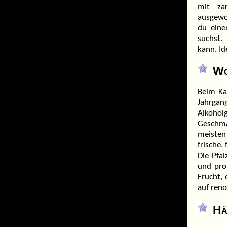
mit za
ausgewo
du eine
suchst.
kann. Id
Wo
Beim Ka
Jahrgan
Alkoho
Geschma
meisten
frische,
Die Pfa
und prob
Frucht,
auf ren
Hä