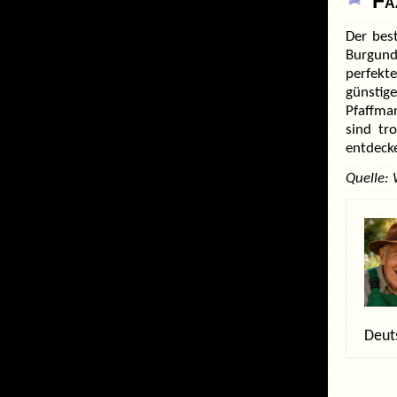
Fa
Der bes
Burgund
perfekt
günstig
Pfaffma
sind tr
entdecke
Quelle:
Deut