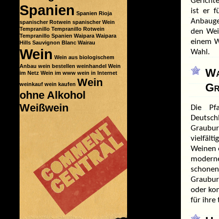
Gericht
Spanien
ist er 
Spanien Rioja
Anbauge
spanischer Rotwein
spanischer Wein
Tempranillo
Tempranillo Rotwein
den Wei
Tempranillo Spanien
Waipara
Waipara
einem
W
Hills Sauvignon Blanc
Wairau
Wein
Wahl.
Wein aus biologischem
Anbau
wein bestellen
weinhandel
Wein
W
im Netz
Wein im www
wein in Internet
Wein
weinkauf
wein kaufen
Gr
ohne Alkohol
Weißwein
Die Pf
Deutsch
Graubur
vielfäl
Weinen e
modern
schonen
Graubur
oder kom
für ihre