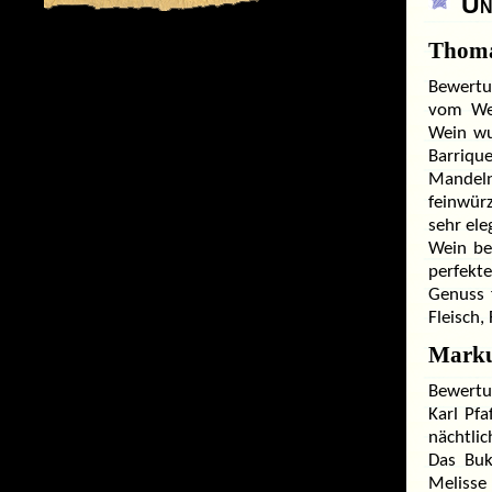
Un
Thoma
Bewertu
vom Wei
Wein wu
Barrique
Mandeln
feinwürz
sehr ele
Wein be
perfekt
Genuss 
Fleisch,
Marku
Bewertu
Karl Pf
nächtli
Das Buk
Melisse 