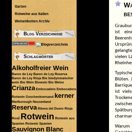
W
Garten
be
Rotweine aus Italien
Weinetiketten Archiv
Graubur
ist ei
Blog Verzeichnisse
Beerenh
Ursprü
gelangte
Schlagwörter
vielen 
Rheinhe
Alkoholfreier Wein
Typisch
Baron de Ley
Baron de Ley Reserva
Baron de Ley Rioja
Bio
biodynmaischer
Blüten.
wein
Bio Wein
Biowein
Bio Weine
Barrique
Crianza
Embocadero
Embocadero
ist viel
kerner
Rotwein
Geschenkversand
Trocken
Marlborough
Neuseeland
zwische
Reserva
Ribera del Duero
Rioja
Spätbur
Rotwein
charman
Rosé
Rotwein aus
Spanien
Rotwein Spanien
Warum is
Sauvignon Blanc