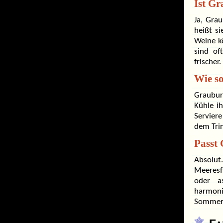
Ist Gr
Ja, Gra
heißt si
Weine k
sind of
frischer
Wie s
Graubur
Kühle ih
Serviere
dem Trin
Passt 
Absolut
Meeresfr
oder a
harmoni
Sommer