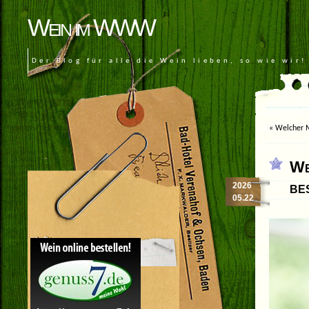
Wein im WWW
Der Blog für alle die Wein lieben, so wie wir!
«
Welcher M
We
be
2026
05.22