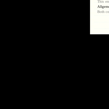
This en
Allgem
Both co