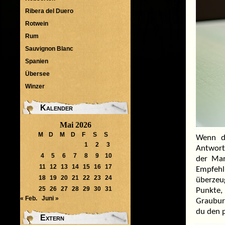
Ribera del Duero
Rotwein
Rum
Sauvignon Blanc
Spanien
Übersee
Winzer
Kalender
Mai 2026
M
D
M
D
F
S
S
Wenn d
1
2
3
Antwort
4
5
6
7
8
9
10
der
Mar
11
12
13
14
15
16
17
Empfehl
18
19
20
21
22
23
24
überzeu
25
26
27
28
29
30
31
Punkte,
« Feb.
Juni »
Graubur
du den 
Extern