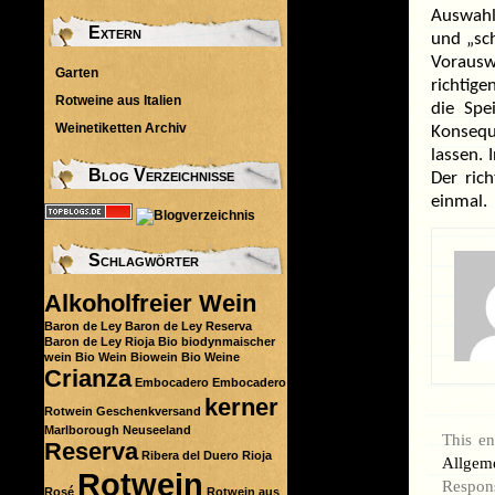
Auswahl 
Extern
und „sc
Vorausw
Garten
richtige
Rotweine aus Italien
die Spe
Weinetiketten Archiv
Konsequ
lassen. 
Blog Verzeichnisse
Der ric
einmal.
Schlagwörter
Alkoholfreier Wein
Baron de Ley
Baron de Ley Reserva
Baron de Ley Rioja
Bio
biodynmaischer
wein
Bio Wein
Biowein
Bio Weine
Crianza
Embocadero
Embocadero
kerner
Rotwein
Geschenkversand
Marlborough
Neuseeland
This e
Reserva
Ribera del Duero
Rioja
Allgem
Rotwein
Respons
Rosé
Rotwein aus