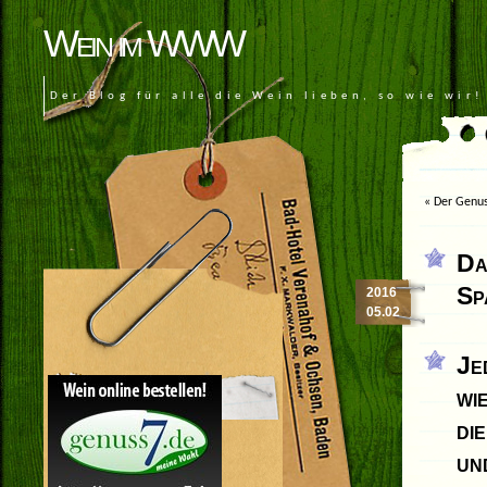
Wein im WWW
Der Blog für alle die Wein lieben, so wie wir!
«
Der Genus
Da
Sp
2016
05.02
Je
wi
di
un