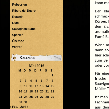
kann ma
Rebsorten
Ribera del Duero
Der Kla
schmeck
Rotwein
Körper.
Rum
dem Els
Sauvignon Blanc
aromati
Spanien
Fumé Bl
Übersee
Wenn ma
Winzer
dann so
hier sch
Kalender
zum Beis
oder vo
Mai 2016
M
D
M
D
F
S
S
Für ein
1
frische
2
3
4
5
6
7
8
Sauvigno
9
10
11
12
13
14
15
Müller T
16
17
18
19
20
21
22
23
24
25
26
27
28
29
Ist man 
Fachman
30
31
« Feb.
Juni »
aus den