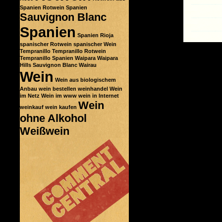
Spanien
Rotwein Spanien
Sauvignon Blanc
Spanien
Spanien Rioja
spanischer Rotwein
spanischer Wein
Tempranillo
Tempranillo Rotwein
Tempranillo Spanien
Waipara
Waipara
Hills Sauvignon Blanc
Wairau
Wein
Wein aus biologischem
Anbau
wein bestellen
weinhandel
Wein
im Netz
Wein im www
wein in Internet
Wein
weinkauf
wein kaufen
ohne Alkohol
Weißwein