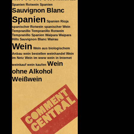
Spanien
Rotwein Spanien
Sauvignon Blanc
Spanien
Spanien Rioja
spanischer Rotwein
spanischer Wein
Tempranillo
Tempranillo Rotwein
Tempranillo Spanien
Waipara
Waipara
Hills Sauvignon Blanc
Wairau
Wein
Wein aus biologischem
Anbau
wein bestellen
weinhandel
Wein
im Netz
Wein im www
wein in Internet
Wein
weinkauf
wein kaufen
ohne Alkohol
Weißwein