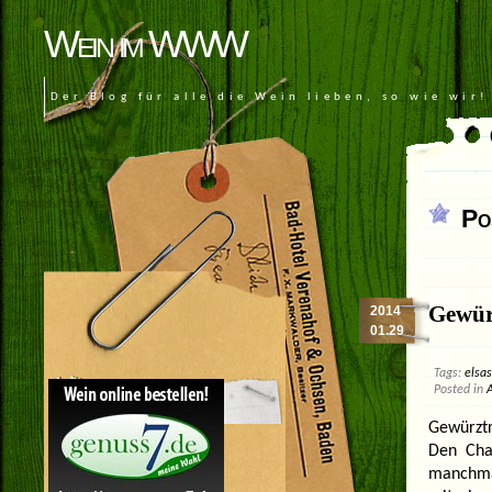
Wein im WWW
Der Blog für alle die Wein lieben, so wie wir!
Po
Gewür
2014
01.29
Tags:
elsas
Posted in
Gewürztr
Den Cha
manchmal