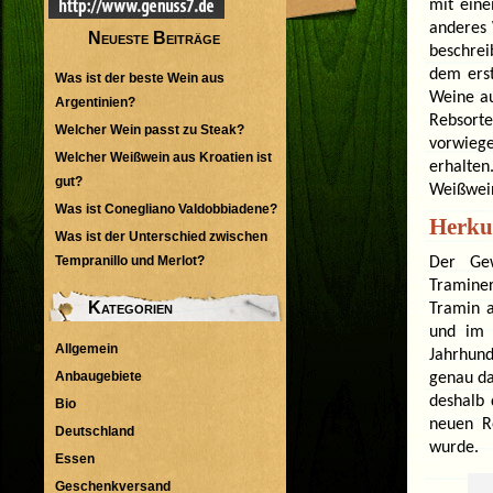
mit eine
anderes 
Neueste Beiträge
beschre
dem erst
Was ist der beste Wein aus
Weine au
Argentinien?
Rebsort
Welcher Wein passt zu Steak?
vorwiege
Welcher Weißwein aus Kroatien ist
erhalten
gut?
Weißwei
Was ist Conegliano Valdobbiadene?
Herku
Was ist der Unterschied zwischen
Tempranillo und Merlot?
Der Gew
Traminer
Kategorien
Tramin a
und im 
Allgemein
Jahrhund
Anbaugebiete
genau d
deshalb 
Bio
neuen R
Deutschland
wurde.
Essen
Geschenkversand