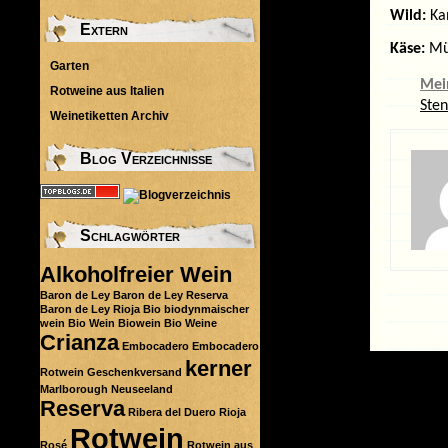
Wild:
Ka
Extern
Käse:
Mün
Garten
Mei
Rotweine aus Italien
Ste
Weinetiketten Archiv
Blog Verzeichnisse
Schlagwörter
Alkoholfreier Wein
Baron de Ley
Baron de Ley Reserva
Baron de Ley Rioja
Bio
biodynmaischer
wein
Bio Wein
Biowein
Bio Weine
Crianza
Embocadero
Embocadero
kerner
Rotwein
Geschenkversand
Marlborough
Neuseeland
Reserva
Ribera del Duero
Rioja
Rotwein
Rosé
Rotwein aus