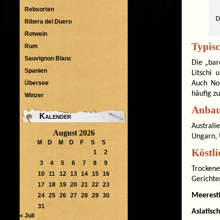
Rebsorten
D
Ribera del Duero
Rotwein
Typis
Rum
Sauvignon Blanc
Die „bar
Spanien
Litschi
Übersee
Auch No
häufig z
Winzer
Anbau
Kalender
Australi
August 2026
Ungarn, 
M
D
M
D
F
S
S
Köstl
1
2
3
4
5
6
7
8
9
Trockene
10
11
12
13
14
15
16
Gerichte
17
18
19
20
21
22
23
Meeresti
24
25
26
27
28
29
30
31
Asiatisch
« Juli