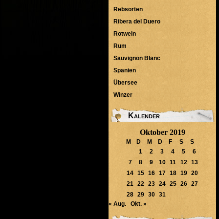
Rebsorten
Ribera del Duero
Rotwein
Rum
Sauvignon Blanc
Spanien
Übersee
Winzer
Kalender
Oktober 2019
M
D
M
D
F
S
S
1
2
3
4
5
6
7
8
9
10
11
12
13
14
15
16
17
18
19
20
21
22
23
24
25
26
27
28
29
30
31
« Aug.
Okt. »