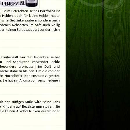
Beim Betrachten seines Portfolios ist
e Helden, doch für kleine Helden hat er
lische Getränke zaubern sondern auch
edenen Rebsorten im Saft auch völlig
t er keinen Saft gezaubert sondern sich
r Traubensaft. Für die Heldenbrause hat
au und Scheurebe verwendet. Beide
 besonders aromatisch im Duft und
asche stabil zu bleiben. Um die von der
n Hochdörfer Kohlensäure zugesetzt.
h. Sie hat ein Aroma von verschiedenen
it der süffigen Süße wird seine Fans
ei Kindern auf Begeisterung stoßen. Sie
die keinen Alkohol trinken dürfen oder