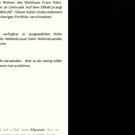
en Weinen des Weinhaus Franz Hahn.
er an Limonade. Auf dem Etikett prangt
BRAUSE“. Dieses kühle Understatement
isherigen Portfolio verschmelzen.
verfügbar. In ausgewählten Wein
die
Heldenbrause
beim Weinversender
uche.
tife verwenden. Wer es ein wenig süßer
ause mal probieren.
6 and is filed under
Allgemein
. You can
omments and pings are currently closed.