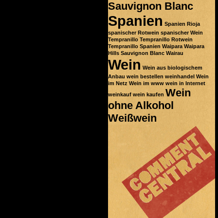
Sauvignon Blanc
Spanien
Spanien Rioja
spanischer Rotwein
spanischer Wein
Tempranillo
Tempranillo Rotwein
Tempranillo Spanien
Waipara
Waipara
Hills Sauvignon Blanc
Wairau
Wein
Wein aus biologischem
Anbau
wein bestellen
weinhandel
Wein
im Netz
Wein im www
wein in Internet
Wein
weinkauf
wein kaufen
ohne Alkohol
Weißwein