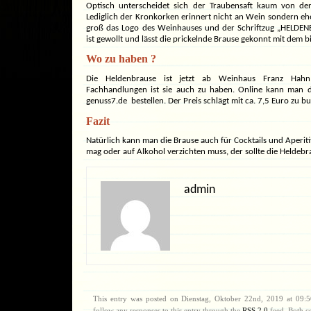
Optisch unterscheidet sich der Traubensaft kaum von d
Lediglich der Kronkorken erinnert nicht an Wein sondern eh
groß das Logo des Weinhauses und der Schriftzug „HELDEN
ist gewollt und lässt die prickelnde Brause gekonnt mit dem b
Wo zu haben ?
Die Heldenbrause ist jetzt ab
Weinhaus Franz Hahn
Fachhandlungen ist sie auch zu haben. Online kann man 
genuss7.de bestellen. Der Preis schlägt mit ca. 7,5 Euro zu b
Fazit
Natürlich kann man die Brause auch für Cocktails und Aperi
mag oder auf Alkohol verzichten muss, der sollte die Heldebr
admin
This entry was posted on Dienstag, Oktober 22nd, 2019 at 09:5
follow any responses to this entry through the
RSS 2.0
feed. Both c