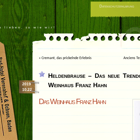
Datenschutzerklärung
n lieben, so wie wir!
«
Cremant, das prickelnde Erlebnis
Anciens T
Heldenbrause – Das neue Trend
Weinhaus Franz Hahn
2019
10.22
Das Weinhaus Franz Hahn