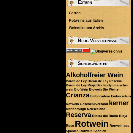
Extern
Garten
Rotweine aus Italien
Weinetiketten Archiv
Blog Verzeichnisse
Schlagwörter
Alkoholfreier Wein
Baron de Ley
Baron de Ley Reserva
Baron de Ley Rioja
Bio
biodynmaischer
wein
Bio Wein
Biowein
Bio Weine
Crianza
Embocadero
Embocadero
kerner
Rotwein
Geschenkversand
Marlborough
Neuseeland
Reserva
Ribera del Duero
Rioja
Rotwein
Rosé
Rotwein aus
Spanien
Rotwein Spanien