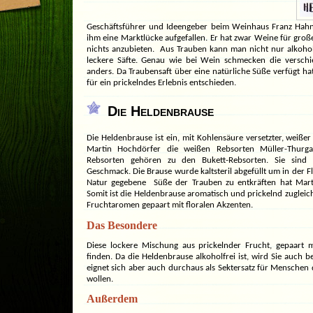
Geschäftsführer und Ideengeber beim Weinhaus Franz Hahn. 
ihm eine Marktlücke aufgefallen. Er hat zwar Weine für groß
nichts anzubieten. Aus Trauben kann man nicht nur alkoho
leckere Säfte. Genau wie bei Wein schmecken die verschi
anders. Da Traubensaft über eine natürliche Süße verfügt ha
für ein prickelndes Erlebnis entschieden.
Die Heldenbrause
Die Heldenbrause ist ein, mit Kohlensäure versetzter, weiße
Martin Hochdörfer die weißen Rebsorten Müller-Thurg
Rebsorten gehören zu den Bukett-Rebsorten. Sie sind
Geschmack. Die Brause wurde kaltsteril abgefüllt um in der Fl
Natur gegebene Süße der Trauben zu entkräften hat Marti
Somit ist die Heldenbrause aromatisch und prickelnd zugleic
Fruchtaromen gepaart mit floralen Akzenten.
Das Besondere
Diese lockere Mischung aus prickelnder Frucht, gepaart m
finden. Da die Heldenbrause alkoholfrei ist, wird Sie auch b
eignet sich aber auch durchaus als Sektersatz für Menschen 
wollen.
Außerdem