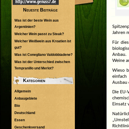
Neueste Beiträge
Was ist der beste Wein aus
Spitzenp
Argentinien?
Jahren m
Welcher Wein passt zu Steak?
Welcher Weißwein aus Kroatien ist
Für die
gut?
biologi
Anbau. 
Was ist Conegliano Valdobbiadene?
Weine a
Was ist der Unterschied zwischen
Tempranillo und Merlot?
Wieso b
einfach
Kategorien
Ausbau 
Allgemein
Die EU-V
chemisc
Anbaugebiete
Einsatz
Bio
Deutschland
Natürlic
„Umstel
Essen
Richtli
Geschenkversand