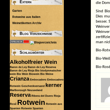
Extern
die Dom
Garten
Sind Bi
Dies mus
Rotweine aus Italien
besser.
Weinetiketten Archiv
Weinve
Weinver
Blog Verzeichnisse
zertifiz
man nic
Bio-Rot
Schlagwörter
Bio-Wei
Alkoholfreier Wein
Bio-Ros
Baron de Ley
Baron de Ley Reserva
Baron de Ley Rioja
Bio
biodynmaischer
wein
Bio Wein
Biowein
Bio Weine
Crianza
Embocadero
Embocadero
kerner
Rotwein
Geschenkversand
Marlborough
Neuseeland
Reserva
Ribera del Duero
Rioja
Rotwein
Rosé
Rotwein aus
Spanien
Rotwein Spanien