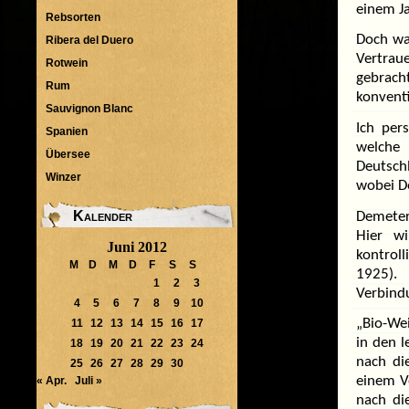
einem Ja
Rebsorten
Doch was
Ribera del Duero
Vertrau
Rotwein
gebrach
Rum
konvent
Sauvignon Blanc
Ich per
Spanien
welche
Übersee
Deutsch
Winzer
wobei De
Kalender
Demeter
Hier wi
Juni 2012
kontrol
M
D
M
D
F
S
S
1925).
1
2
3
Verbind
4
5
6
7
8
9
10
11
12
13
14
15
16
17
„Bio-Wei
in den l
18
19
20
21
22
23
24
nach die
25
26
27
28
29
30
« Apr.
Juli »
einem V
nach di