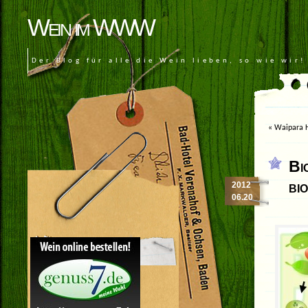
Wein im WWW
Der Blog für alle die Wein lieben, so wie wir!
«
Waipara H
Bi
bi
2012
06.20