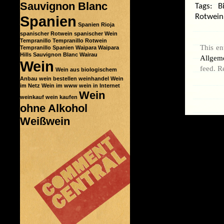
Sauvignon Blanc
Tags:
B
Spanien
Rotwein
Spanien Rioja
spanischer Rotwein
spanischer Wein
Tempranillo
Tempranillo Rotwein
This en
Tempranillo Spanien
Waipara
Waipara
Hills Sauvignon Blanc
Wairau
Allgem
Wein
feed. R
Wein aus biologischem
Anbau
wein bestellen
weinhandel
Wein
im Netz
Wein im www
wein in Internet
Wein
weinkauf
wein kaufen
ohne Alkohol
Weißwein