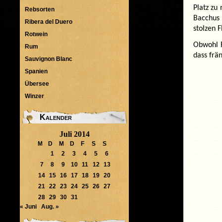
Platz zu
Rebsorten
Bacchus 
Ribera del Duero
stolzen F
Rotwein
Obwohl R
Rum
dass frän
Sauvignon Blanc
Spanien
Übersee
Winzer
Kalender
Juli 2014
M
D
M
D
F
S
S
1
2
3
4
5
6
7
8
9
10
11
12
13
14
15
16
17
18
19
20
21
22
23
24
25
26
27
28
29
30
31
« Juni
Aug. »