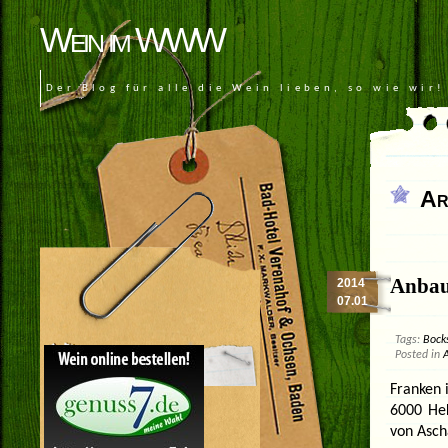
Wein im WWW
Der Blog für alle die Wein lieben, so wie wir!
Ar
Anbau
2014
07.01
Tags:
Bock
Posted in
Franken 
6000 Hek
von Asch