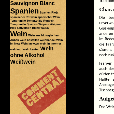
Traditio
Sauvignon Blanc
Chara
Spanien
Spanien Rioja
spanischer Rotwein
spanischer Wein
Die be
Tempranillo
Tempranillo Rotwein
unverwe
Tempranillo Spanien
Waipara
Waipara
Hills Sauvignon Blanc
Wairau
Gipskeu
Wein
anderen 
Wein aus biologischem
im Boden
Anbau
wein bestellen
weinhandel
Wein
im Netz
Wein im www
wein in Internet
die Fran
Wein
weinkauf
wein kaufen
säurehal
ohne Alkohol
noch zus
Weißwein
Franken 
auch der
dürfen t
Hälfte 
Anbauge
Tischbegl
Aufget
Das Wein