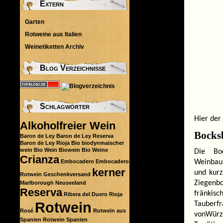
Extern
Garten
Rotweine aus Italien
Weinetiketten Archiv
Blog Verzeichnisse
Schlagwörter
Hier der
Alkoholfreier Wein
Bocks
Baron de Ley
Baron de Ley Reserva
Baron de Ley Rioja
Bio
biodynmaischer
wein
Bio Wein
Biowein
Bio Weine
Die Bo
Crianza
Embocadero
Embocadero
Weinbaur
kerner
und kur
Rotwein
Geschenkversand
Ziegenbo
Marlborough
Neuseeland
Reserva
fränkis
Ribera del Duero
Rioja
Rotwein
Tauberf
Rosé
Rotwein aus
vonWürz
Spanien
Rotwein Spanien