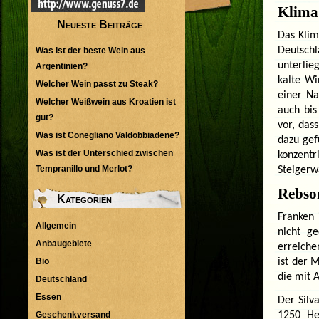
Klima
Neueste Beiträge
Das Klim
Deutschl
Was ist der beste Wein aus
unterlie
Argentinien?
kalte Wi
Welcher Wein passt zu Steak?
einer Na
Welcher Weißwein aus Kroatien ist
auch bis
gut?
vor, das
Was ist Conegliano Valdobbiadene?
dazu gef
Was ist der Unterschied zwischen
konzent
Tempranillo und Merlot?
Steigerwa
Rebso
Kategorien
Franken 
Allgemein
nicht ge
Anbaugebiete
erreiche
Bio
ist der 
die mit 
Deutschland
Essen
Der Silv
Geschenkversand
1250 He