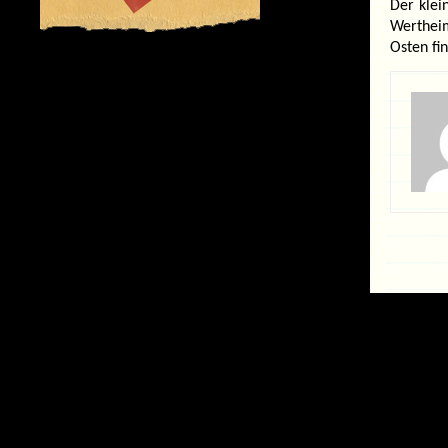
Der klei
Werthei
Osten fi