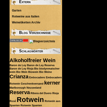
Extern
Garten
Rotweine aus Italien
Weinetiketten Archiv
Blog Verzeichnisse
Schlagwörter
Alkoholfreier Wein
Baron de Ley
Baron de Ley Reserva
Baron de Ley Rioja
Bio
biodynmaischer
wein
Bio Wein
Biowein
Bio Weine
Crianza
Embocadero
Embocadero
kerner
Rotwein
Geschenkversand
Marlborough
Neuseeland
Reserva
Ribera del Duero
Rioja
Rotwein
Rosé
Rotwein aus
Spanien
Rotwein Spanien