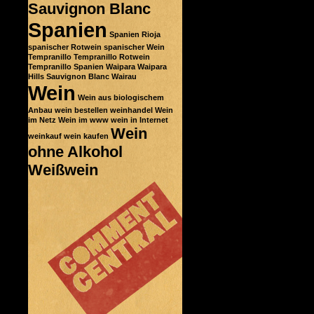
Sauvignon Blanc
Spanien
Spanien Rioja
spanischer Rotwein
spanischer Wein
Tempranillo
Tempranillo Rotwein
Tempranillo Spanien
Waipara
Waipara
Hills Sauvignon Blanc
Wairau
Wein
Wein aus biologischem
Anbau
wein bestellen
weinhandel
Wein
im Netz
Wein im www
wein in Internet
Wein
weinkauf
wein kaufen
ohne Alkohol
Weißwein