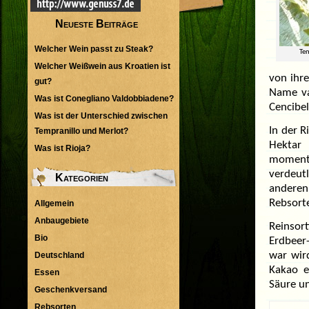
Neueste Beiträge
Welcher Wein passt zu Steak?
Te
Welcher Weißwein aus Kroatien ist
von ihre
gut?
Name va
Was ist Conegliano Valdobbiadene?
Cencibel
Was ist der Unterschied zwischen
In der 
Tempranillo und Merlot?
Hektar 
Was ist Rioja?
momenta
verdeut
Kategorien
anderen
Rebsorte
Allgemein
Anbaugebiete
Reinsor
Bio
Erdbeer
Deutschland
war wir
Kakao e
Essen
Säure un
Geschenkversand
Rebsorten