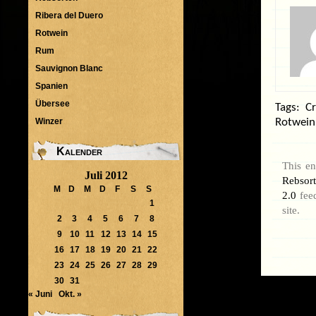
Ribera del Duero
Rotwein
Rum
Sauvignon Blanc
Spanien
Übersee
Tags:
Cr
Winzer
Rotwein
Kalender
This en
Juli 2012
Rebsor
M
D
M
D
F
S
S
2.0
feed
1
site.
2
3
4
5
6
7
8
9
10
11
12
13
14
15
16
17
18
19
20
21
22
23
24
25
26
27
28
29
30
31
« Juni
Okt. »