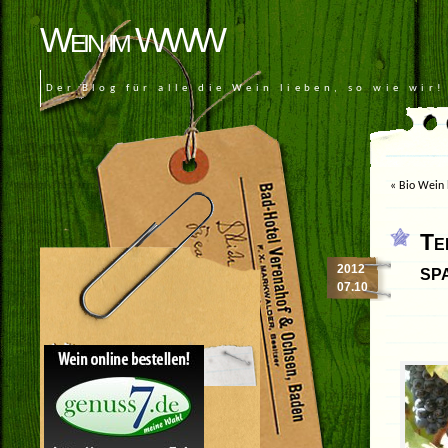
Wein im WWW
Der Blog für alle die Wein lieben, so wie wir!
«
Bio Wein 
Te
sp
2012
07.10