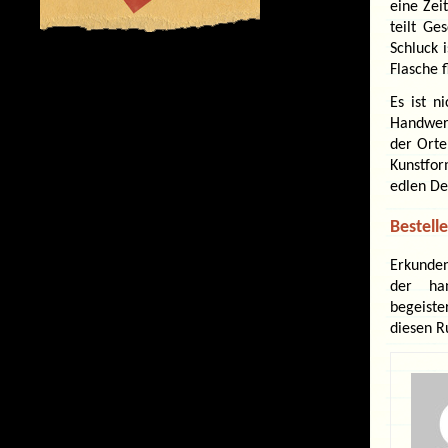
eine Zei
teilt Ge
Schluck 
Flasche f
Es ist n
Handwerk
der Orte
Kunstfor
edlen Des
Bestelle
Erkunden
der han
begeiste
diesen R