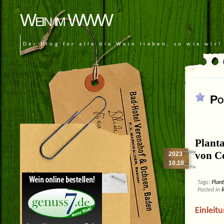
Wein im WWW
Der Blog für alle die Wein lieben, so wie wir!
Po
Plant
von C
2023
10.10
Tags:
Plan
Posted in
Einleit