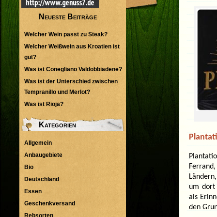
Neueste Beiträge
Welcher Wein passt zu Steak?
Welcher Weißwein aus Kroatien ist
gut?
Was ist Conegliano Valdobbiadene?
Was ist der Unterschied zwischen
Tempranillo und Merlot?
Was ist Rioja?
Kategorien
Planta
Allgemein
Anbaugebiete
Plantat
Ferrand,
Bio
Ländern,
Deutschland
um dort 
Essen
als Erin
Geschenkversand
den Grun
Rebsorten