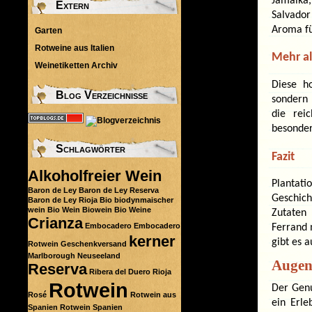
Jamaika
Extern
Salvador
Aroma fü
Garten
Rotweine aus Italien
Mehr al
Weinetiketten Archiv
Diese h
Blog Verzeichnisse
sondern 
die rei
besonder
Schlagwörter
Fazit
Alkoholfreier Wein
Plantati
Baron de Ley
Baron de Ley Reserva
Geschich
Baron de Ley Rioja
Bio
biodynmaischer
wein
Bio Wein
Biowein
Bio Weine
Zutaten
Crianza
Embocadero
Embocadero
Ferrand 
kerner
gibt es 
Rotwein
Geschenkversand
Marlborough
Neuseeland
Augen
Reserva
Ribera del Duero
Rioja
Rotwein
Der Genu
Rosé
Rotwein aus
ein Erle
Spanien
Rotwein Spanien