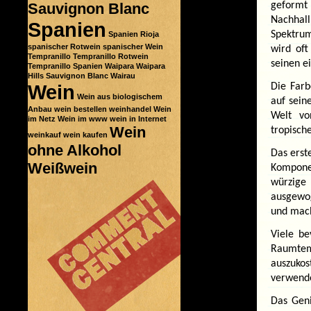
Sauvignon Blanc
geformt 
Nachhall
Spanien
Spektru
Spanien Rioja
spanischer Rotwein
spanischer Wein
wird oft
Tempranillo
Tempranillo Rotwein
seinen e
Tempranillo Spanien
Waipara
Waipara
Hills Sauvignon Blanc
Wairau
Wein
Die Farb
Wein aus biologischem
auf sein
Anbau
wein bestellen
weinhandel
Wein
Welt vo
im Netz
Wein im www
wein in Internet
Wein
tropisch
weinkauf
wein kaufen
ohne Alkohol
Das erst
Weißwein
Komponen
würzige
ausgewoge
und mach
Viele be
Raumtem
auszukos
verwende
Das Geni