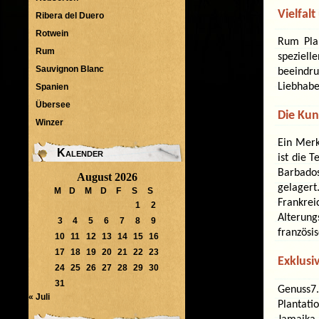
Vielfalt
Ribera del Duero
Rotwein
Rum Plan
Rum
speziell
Sauvignon Blanc
beeindru
Liebhabe
Spanien
Übersee
Die Kun
Winzer
Ein Merk
Kalender
ist die 
Barbados
August 2026
gelager
M
D
M
D
F
S
S
Frankre
1
2
Alterun
3
4
5
6
7
8
9
französis
10
11
12
13
14
15
16
17
18
19
20
21
22
23
Exklusi
24
25
26
27
28
29
30
31
Genuss7
« Juli
Plantat