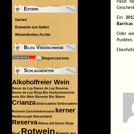
Passt h
Geschenk
Extern
Ein
201
Garten
Barricas
Rotweine aus Italien
Oder wi
Weinetiketten Archiv
Punkten.
Blog Verzeichnisse
Ebenfall
Schlagwörter
Alkoholfreier Wein
Baron de Ley
Baron de Ley Reserva
Baron de Ley Rioja
Bio
biodynmaischer
wein
Bio Wein
Biowein
Bio Weine
Crianza
Embocadero
Embocadero
kerner
Rotwein
Geschenkversand
Marlborough
Neuseeland
Reserva
Ribera del Duero
Rioja
Rotwein
Rosé
Rotwein aus