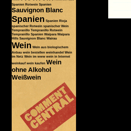
Spanien
Rotwein Spanien
Sauvignon Blanc
Spanien
Spanien Rioja
spanischer Rotwein
spanischer Wein
Tempranillo
Tempranillo Rotwein
Tempranillo Spanien
Waipara
Waipara
Hills Sauvignon Blanc
Wairau
Wein
Wein aus biologischem
Anbau
wein bestellen
weinhandel
Wein
im Netz
Wein im www
wein in Internet
Wein
weinkauf
wein kaufen
ohne Alkohol
Weißwein