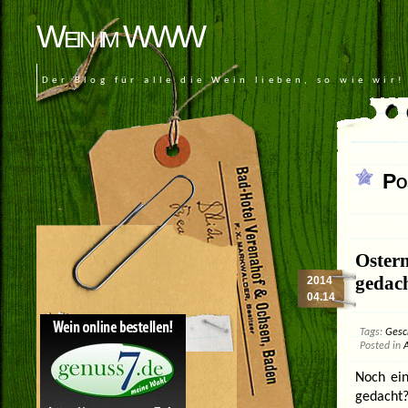
Wein im WWW
Der Blog für alle die Wein lieben, so wie wir!
Po
Oster
gedac
2014
04.14
Tags:
Gesc
Posted in
Noch ei
gedacht?