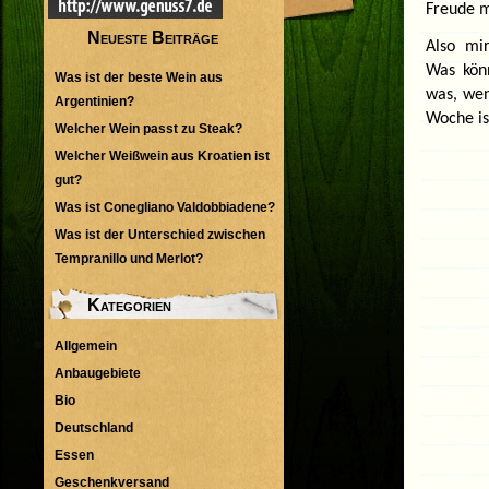
Freude 
Neueste Beiträge
Also mir
Was kön
Was ist der beste Wein aus
was, wen
Argentinien?
Woche is
Welcher Wein passt zu Steak?
Welcher Weißwein aus Kroatien ist
gut?
Was ist Conegliano Valdobbiadene?
Was ist der Unterschied zwischen
Tempranillo und Merlot?
Kategorien
Allgemein
Anbaugebiete
Bio
Deutschland
Essen
Geschenkversand