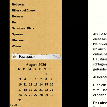
Rebsorten
Ribera del Duero
Rotwein
Rum
Sauvignon Blanc
Als Gesc
Spanien
diese lä
Übersee
klein we
Winzer
ist auch
online b
Kalender
Haustür
schlagen
August 2026
gefunden
M
D
M
D
F
S
S
1
2
Außerdem
3
4
5
6
7
8
9
10
11
12
13
14
15
16
Hier ein
17
18
19
20
21
22
23
zum Esse
erhalten
24
25
26
27
28
29
30
31
Das abs
« Juli