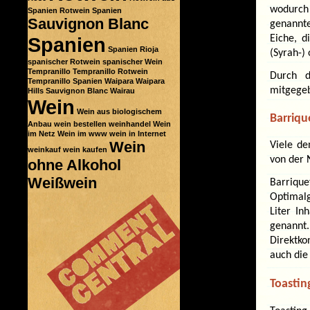
wodurch 
Spanien
Rotwein Spanien
Sauvignon Blanc
genannte
Spanien
Eiche, d
Spanien Rioja
(Syrah-)
spanischer Rotwein
spanischer Wein
Tempranillo
Tempranillo Rotwein
Durch d
Tempranillo Spanien
Waipara
Waipara
mitgegeb
Hills Sauvignon Blanc
Wairau
Wein
Wein aus biologischem
Barriqu
Anbau
wein bestellen
weinhandel
Wein
im Netz
Wein im www
wein in Internet
Wein
Viele de
weinkauf
wein kaufen
von der 
ohne Alkohol
Weißwein
Barrique
Optimalg
Liter In
genannt.
Direktko
auch die
Toastin