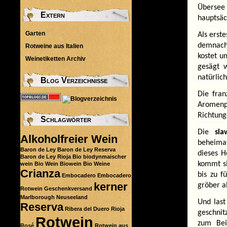
Übersee
Extern
hauptsäc
Garten
Als erst
demnach 
Rotweine aus Italien
kostet u
Weinetiketten Archiv
gesägt 
natürlic
Blog Verzeichnisse
Die fran
Aromenp
Richtung
Schlagwörter
Die
sla
Alkoholfreier Wein
beheimat
Baron de Ley
Baron de Ley Reserva
dieses H
Baron de Ley Rioja
Bio
biodynmaischer
kommt sie
wein
Bio Wein
Biowein
Bio Weine
Crianza
bis zu f
Embocadero
Embocadero
kerner
gröber a
Rotwein
Geschenkversand
Marlborough
Neuseeland
Und last
Reserva
Ribera del Duero
Rioja
geschnit
Rotwein
zum Bei
Rosé
Rotwein aus