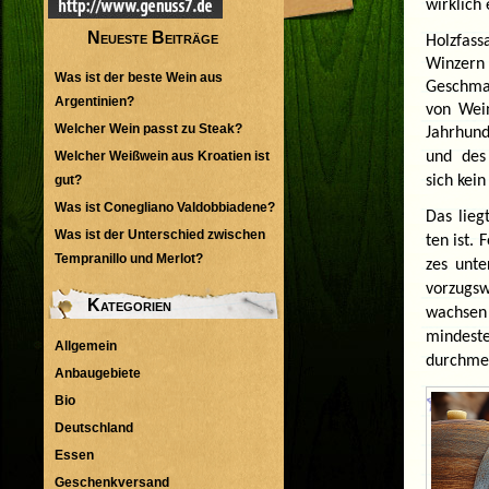
wirklich
Neueste Beiträge
Holzfas
Winzern
Was ist der beste Wein aus
Geschmac
Argentinien?
von Wein
Welcher Wein passt zu Steak?
Jahr­hun­
und des 
Welcher Weißwein aus Kroatien ist
sich
kein
gut?
Was ist Conegliano Valdobbiadene?
Das liegt
Was ist der Unterschied zwischen
ten
ist
. F
Tempranillo und Merlot?
zes unte
vor­zugs
Kategorien
wach­sen
min­des­
Allgemein
durch­mes
Anbaugebiete
Bio
Deutschland
Essen
Geschenkversand