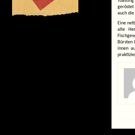
Toastin
geröste
auch die
Eine net
alte He
Fischges
Bürsten 
innen au
praktizie