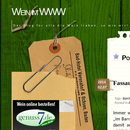
Wein im WWW
Der Blog für alle die Wein lieben, so wie wir!
Po
Fassa
2014
02.07
Tags:
Barr
Posted in
Immer w
„im Barr
damit au