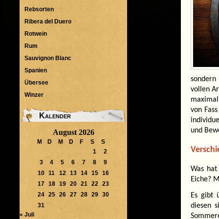
Rebsorten
Ribera del Duero
Rotwein
Rum
Sauvignon Blanc
Spanien
sondern 
Übersee
vollen A
Winzer
maximal
von Fass
Kalender
individu
und Bew
August 2026
M
D
M
D
F
S
S
Versch
1
2
3
4
5
6
7
8
9
Was hat 
10
11
12
13
14
15
16
Eiche? M
17
18
19
20
21
22
23
24
25
26
27
28
29
30
Es gibt 
31
diesen s
« Juli
Sommere